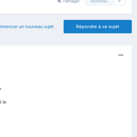
Partager
Abonnés
0
mmencer un nouveau sujet
Répondre à ce sujet
e
é le
s