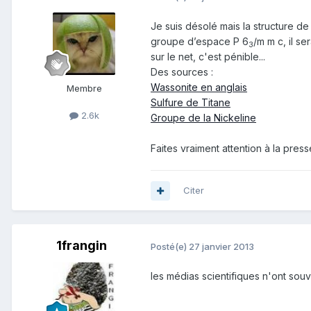
Je suis désolé mais la structure de 
groupe d’espace P 6
/m m c, il s
3
sur le net, c'est pénible...
Des sources :
Wassonite en anglais
Membre
Sulfure de Titane
2.6k
Groupe de la Nickeline
Faites vraiment attention à la presse
Citer
1frangin
Posté(e)
27 janvier 2013
les médias scientifiques n'ont souv