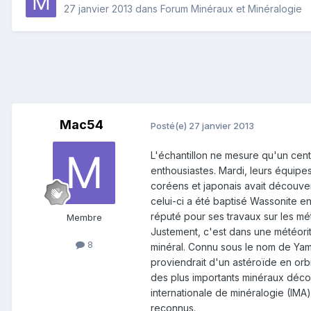
27 janvier 2013
dans
Forum Minéraux et Minéralogie
Mac54
Posté(e)
27 janvier 2013
L'échantillon ne mesure qu'un cen
enthousiastes. Mardi, leurs équipes
coréens et japonais avait découver
celui-ci a été baptisé Wassonite e
réputé pour ses travaux sur les mét
Membre
Justement, c'est dans une météori
8
minéral. Connu sous le nom de Yamat
proviendrait d'un astéroïde en orbit
des plus importants minéraux découv
internationale de minéralogie (IMA) 
reconnus.