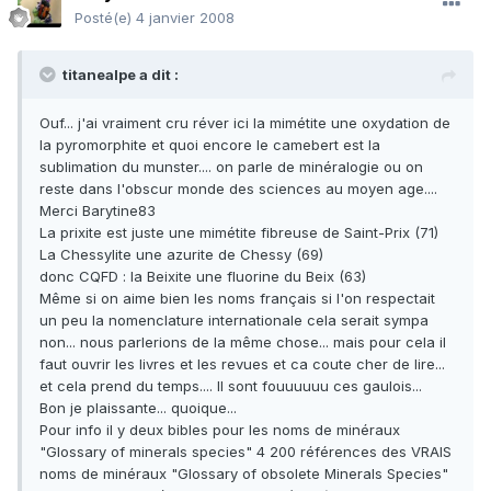
Posté(e)
4 janvier 2008
titanealpe a dit :
Ouf... j'ai vraiment cru réver ici la mimétite une oxydation de
la pyromorphite et quoi encore le camebert est la
sublimation du munster.... on parle de minéralogie ou on
reste dans l'obscur monde des sciences au moyen age....
Merci Barytine83
La prixite est juste une mimétite fibreuse de Saint-Prix (71)
La Chessylite une azurite de Chessy (69)
donc CQFD : la Beixite une fluorine du Beix (63)
Même si on aime bien les noms français si l'on respectait
un peu la nomenclature internationale cela serait sympa
non... nous parlerions de la même chose... mais pour cela il
faut ouvrir les livres et les revues et ca coute cher de lire...
et cela prend du temps.... Il sont fouuuuuu ces gaulois...
Bon je plaissante... quoique...
Pour info il y deux bibles pour les noms de minéraux
"Glossary of minerals species" 4 200 références des VRAIS
noms de minéraux "Glossary of obsolete Minerals Species"