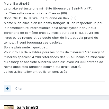
Merci Barytine83
La prixite est juste une mimétite fibreuse de Saint-Prix (71)
La Chessylite une azurite de Chessy (69)
donc CQFD : la Beixite une fluorine du Beix (63)
Même si on aime bien les noms français si l'on respectait un peu
la nomenclature internationale cela serait sympa non... nous
parlerions de la même chose... mais pour cela il faut ouvrir les
livres et les revues et ca coute cher de lire... et cela prend du
temps.... Il sont fouuuuuu ces gaulois...
Bon je plaissante... quoique...
Pour info il y deux bibles pour les noms de minéraux "Glossary of
minerals species" 4 200 références des VRAIS noms de minéraux
"Glossary of obsolete Minerals Species" avec 28 000 entrées de
noms obsolètes (anciens comme qui dirait l'autre).
Je les utilise tellement qu'ils en sont usés
Citer
barytine83