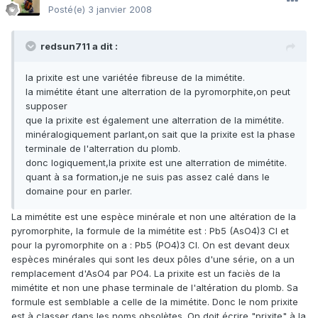
Posté(e)
3 janvier 2008
redsun711 a dit :
la prixite est une variétée fibreuse de la mimétite.
la mimétite étant une alterration de la pyromorphite,on peut
supposer
que la prixite est également une alterration de la mimétite.
minéralogiquement parlant,on sait que la prixite est la phase
terminale de l'alterration du plomb.
donc logiquement,la prixite est une alterration de mimétite.
quant à sa formation,je ne suis pas assez calé dans le
domaine pour en parler.
La mimétite est une espèce minérale et non une altération de la
pyromorphite, la formule de la mimétite est : Pb5 (AsO4)3 Cl et
pour la pyromorphite on a : Pb5 (PO4)3 Cl. On est devant deux
espèces minérales qui sont les deux pôles d'une série, on a un
remplacement d'AsO4 par PO4. La prixite est un faciès de la
mimétite et non une phase terminale de l'altération du plomb. Sa
formule est semblable a celle de la mimétite. Donc le nom prixite
est à classer dans les noms obsolètes. On doit écrire "prixite" à la