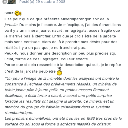
Posté(e)
29 octobre 2008
Salut
Il se peut que ce que présente Mineralparangon soit de la
jarosite
. Du moins je l'espère. Je m'explique, j'ai des échantillons
où il y a un minéral jaune, nacré, en agrégats, assez fragile que
je n'arrive pas à identifier. Enfin que je crois être de la jarosite
mais sans certitude. Alors de là à prendre mes désirs pour des
réalités il y a un pas que je ne franchirai pas.
Peux-tu nous donner une description un peu plus précise stp.
Eclat, forme de ces l'agrégats, couleur exacte ...
Parce que si cela ressemble à la description qui suit, je le répète
c'est de la jarosite peut-être
"Un peu à l'image de la mimétite dont les analyses ont montré la
constance à l'échelle des prélèvements réalisés. un minéral de
teinte jaune pâle à jaune paille en petites masses finement
écailleuse, à éclat terne a nacré, a causé une petite surprise
lorsque les résultats ont désigné la jarosite. Ce minéral est un
membre du groupe de l'alunite cristallisant dans le système
rhomboédrique.
Les premiers échantillons, ont été trouvés en 1993 très près de la
surface du sol sous la forme d'agrégats massifs de cristaux