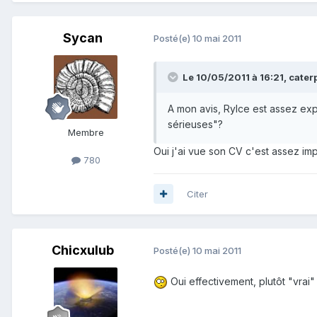
Sycan
Posté(e)
10 mai 2011
Le 10/05/2011 à 16:21, caterpi
A mon avis, Rylce est assez expé
sérieuses"?
Membre
Oui j'ai vue son CV c'est assez i
780
Citer
Chicxulub
Posté(e)
10 mai 2011
Oui effectivement, plutôt "vrai"