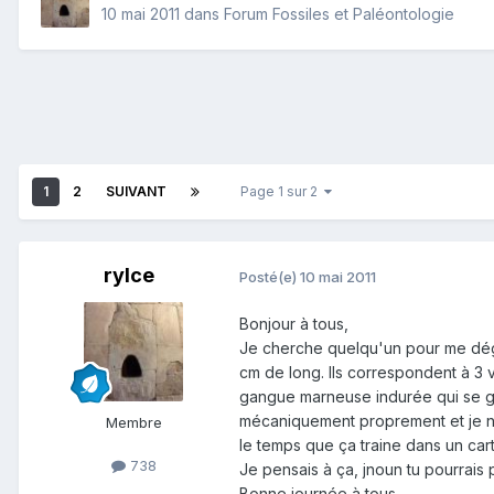
10 mai 2011
dans
Forum Fossiles et Paléontologie
1
2
SUIVANT
Page 1 sur 2
rylce
Posté(e)
10 mai 2011
Bonjour à tous,
Je cherche quelqu'un pour me dégag
cm de long. Ils correspondent à 3 
gangue marneuse indurée qui se gr
mécaniquement proprement et je n'a
Membre
le temps que ça traine dans un cart
738
Je pensais à ça, jnoun tu pourrais 
Bonne journée à tous