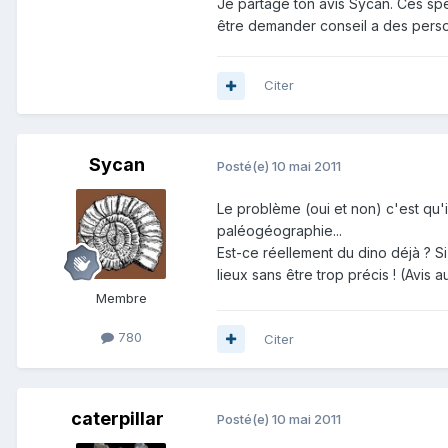
Je partage ton avis Sycan. Ces spé
être demander conseil a des perso
Citer
Sycan
Posté(e)
10 mai 2011
Le problème (oui et non) c'est qu'
paléogéographie...
Est-ce réellement du dino déjà ? Si
lieux sans être trop précis ! (Avis a
Membre
780
Citer
caterpillar
Posté(e)
10 mai 2011