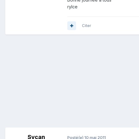
rylce
Citer
Sycan
Posté(e)
10 mai 2011