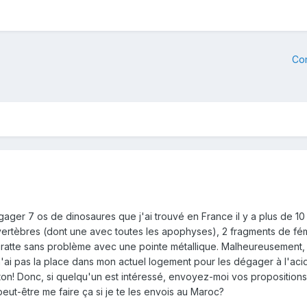
Co
er 7 os de dinosaures que j'ai trouvé en France il y a plus de 10 an
vertèbres (dont une avec toutes les apophyses), 2 fragments de fém
atte sans problème avec une pointe métallique. Malheureusement, je
i pas la place dans mon actuel logement pour les dégager à l'acide
on! Donc, si quelqu'un est intéressé, envoyez-moi vos propositions p
peut-être me faire ça si je te les envois au Maroc?