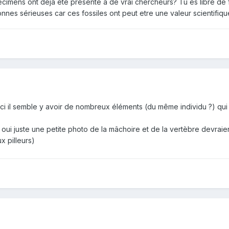
cimens ont déjà été présenté a de vrai chercheurs? Tu es libre de 
nnes sérieuses car ces fossiles ont peut etre une valeur scientifi
ici il semble y avoir de nombreux éléments (du même individu ?) qui 
 oui juste une petite photo de la mâchoire et de la vertèbre devraie
ux pilleurs)