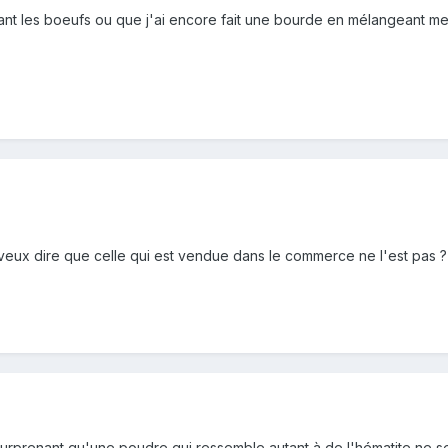
avant les boeufs ou que j'ai encore fait une bourde en mélangeant m
 veux dire que celle qui est vendue dans le commerce ne l'est pas ?
 surprenant qu'une poudre qui ressemble autant à de l'hématite ne se