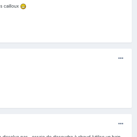
es cailloux
 dissolve pas... essaie de dissoudre à chaud (utilise un bain