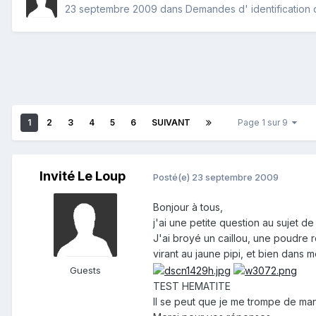
23 septembre 2009
dans
Demandes d' identification
1
2
3
4
5
6
SUIVANT
Page 1 sur 9
Invité Le Loup
Posté(e)
23 septembre 2009
Bonjour à tous,
j'ai une petite question au sujet de
J'ai broyé un caillou, une poudre r
virant au jaune pipi, et bien dans m
Guests
TEST HEMATITE
Il se peut que je me trompe de man