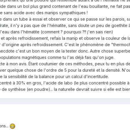
de dans un bol plus grand contenant de l'eau bouillante, ne fait pas ch
ite sans acide avec des manips sympathiques !
 dans un tube à essai et observer ce qui se passe sur les parois, sa
ate, il n'y a pas que de l'hématite, sans doute un peu de goethite
l'eau dans l'hématite (comment ? pourquoi ?!! j'en sais rien)
 et après refroidissement, refais la manip et observe la couleur de 
ur d'origine après refroidissement. C'est le phénomène de "thermoc
anecdote c'est un bon moyen de la tester donc. Autre chose superbe
populations magnétiques comme tu l'as déjà fais qu'on juge.
recte à mon avis. Étant coutumier de ces méthodes, peux tu en plus 
ver quelque chose de l'ordre de 5 pour la dureté et la densité. N'o
e la sensibilité de la balance pour un calcul d'incertitude.
ncentré à 30% en gros, l'acide de labo (le plus concentré possible
te de synthèse (en poudre)... la naturelle devrait suivre si elle est 
ons...