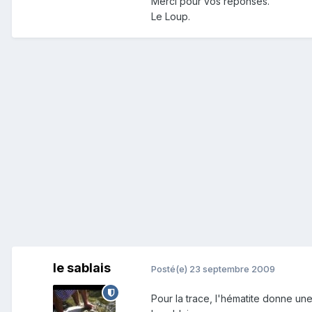
Merci pour vos réponses.
Le Loup.
le sablais
Posté(e)
23 septembre 2009
Pour la trace, l'hématite donne une