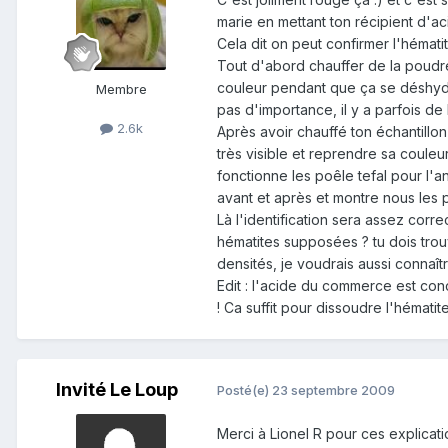
marie en mettant ton récipient d'aci
Cela dit on peut confirmer l'hémat
Tout d'abord chauffer de la poudre
couleur pendant que ça se déshydr
Membre
pas d'importance, il y a parfois de 
2.6k
Après avoir chauffé ton échantillon
très visible et reprendre sa coule
fonctionne les poêle tefal pour l'
avant et après et montre nous les 
Là l'identification sera assez cor
hématites supposées ? tu dois trou
densités, je voudrais aussi connaîtr
Edit : l'acide du commerce est co
! Ca suffit pour dissoudre l'hémati
Invité Le Loup
Posté(e)
23 septembre 2009
Merci à Lionel R pour ces explicati