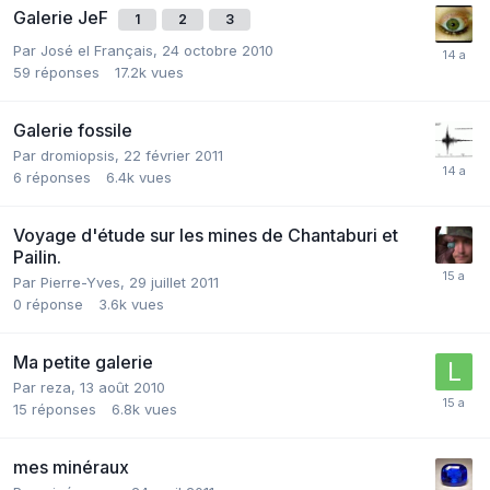
Galerie JeF
1
2
3
Par
José el Français
,
24 octobre 2010
59
réponses
17.2k
vues
Galerie fossile
Par
dromiopsis
,
22 février 2011
6
réponses
6.4k
vues
Voyage d'étude sur les mines de Chantaburi et
Pailin.
Par
Pierre-Yves
,
29 juillet 2011
0
réponse
3.6k
vues
Ma petite galerie
Par
reza
,
13 août 2010
15
réponses
6.8k
vues
mes minéraux