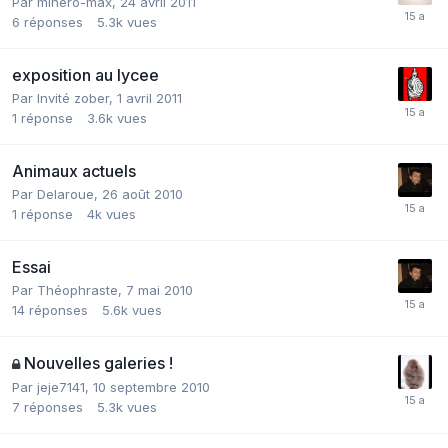
Par
minéro-max
,
24 avril 2011
6
réponses
5.3k
vues
exposition au lycee
Par Invité zober,
1 avril 2011
1
réponse
3.6k
vues
Animaux actuels
Par
Delaroue
,
26 août 2010
1
réponse
4k
vues
Essai
Par
Théophraste
,
7 mai 2010
14
réponses
5.6k
vues
Nouvelles galeries !
Par
jeje7141
,
10 septembre 2010
7
réponses
5.3k
vues