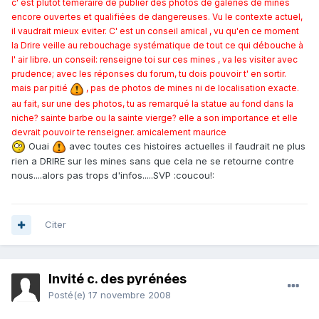
c' est plutôt téméraire de publier des photos de galeries de mines
encore ouvertes et qualifiées de dangereuses. Vu le contexte actuel,
il vaudrait mieux eviter. C' est un conseil amical , vu qu'en ce moment
la Drire veille au rebouchage systématique de tout ce qui débouche à
l' air libre. un conseil: renseigne toi sur ces mines , va les visiter avec
prudence; avec les réponses du forum, tu dois pouvoir t' en sortir.
mais par pitié
, pas de photos de mines ni de localisation exacte.
au fait, sur une des photos, tu as remarqué la statue au fond dans la
niche? sainte barbe ou la sainte vierge? elle a son importance et elle
devrait pouvoir te renseigner. amicalement maurice
Ouai
avec toutes ces histoires actuelles il faudrait ne plus
rien a DRIRE sur les mines sans que cela ne se retourne contre
nous....alors pas trops d'infos.....SVP :coucou!:
Citer
Invité c. des pyrénées
Posté(e)
17 novembre 2008