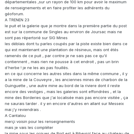
départementales ,sur un rayon de 100 km pour avoir le maximum
de renseignements et en faire profiter les adhérents du
géoforum.
A TRENEN 23
le puit et la galerie que je montre dans la première partie du post
est sur la commune de Singles au environ de Joursac mais ne
sont pas répertorié sur SIG Mines
les déblais dont tu parles coupés par la piste existe bien dans ce
qui est maintenant une plantation de résineux, mais ont étés
ramenés de ce puit , par contre je ne sais pas ce qu'il
contiennent , mais rien ne pousse à cet endroit , pas un brin
d'herbe ! je ne les ais pas fouillés.
en ce qui concerne les autres sites dans la même commune , il y
a la mine de la Couveyre , les anciennes mines de charbon de la
Guinguette , une autre mine au bord de la riviere dont il reste
encore des vestiges , mais les galeries sont effondrées , et la
mine des Borderies que j'ai localisée mais pas encore visitée , ça
ne saurais tarder . il y en encore d'autres en allant sur Messeix
mai j'y reviendrais .
A Cantalou
merçi voisin pour les renseignements
mais je vais les compléter
la mine sous les orgues de Bort est à Ribeyrol face au chateau de