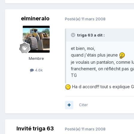
elmineralo
Posté(e)
11 mars 2008
triga 63 a dit :
et bien, moi,
quand j'étais plus jeune
Membre
je voulais un pantalon, comme lu
franchement, on réfléchit pas g
4.6k
TG
Ha d accord!!! tout s explique Ga
Citer
Invité triga 63
Posté(e)
11 mars 2008