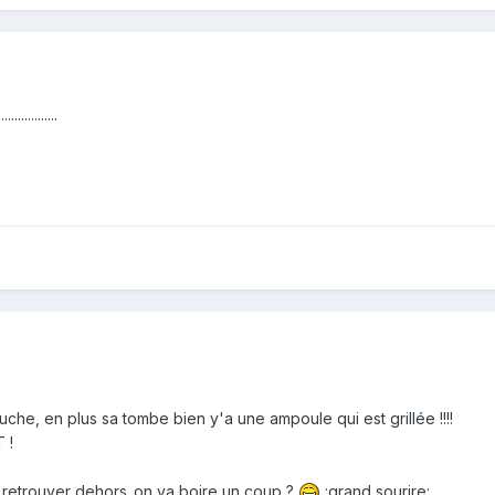
...........
uche, en plus sa tombe bien y'a une ampoule qui est grillée !!!!
 !
 retrouver dehors..on va boire un coup ?
:grand sourire: