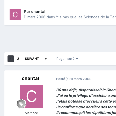
Par
chantal
11 mars 2008
dans
Y'a pas que les Sciences de la Terr
1
2
SUIVANT
Page 1 sur 2
chantal
Posté(e)
11 mars 2008
30 ans déjà, disparaissait le Chan
J'ai eu le privilège d'assister à u
j'étais hôtesse d'accueil à cette 
Je confirme que derrière ses tenue
Il recommençait les répétitions ju
Membre