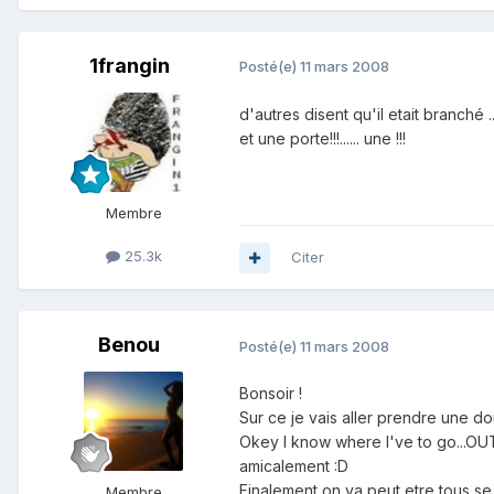
1frangin
Posté(e)
11 mars 2008
d'autres disent qu'il etait branché ........
et une porte!!!...... une !!!
Membre
25.3k
Citer
Benou
Posté(e)
11 mars 2008
Bonsoir !
Sur ce je vais aller prendre une do
Okey I know where I've to go...OUT
amicalement :D
Finalement on va peut etre tous se
Membre