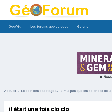
GéoWiki
Les forums géologiques
Galerie
▲
Bours
Accueil
Le coin des papotages...
Y'a pas que les Sciences de la 
il était une fois clo clo