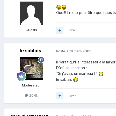
Quoi!!!il reste peut être quelques trac
Guests
Citer
le sablais
Posté(e)
11 mars 2008
Il parait qu'il s'intéressait à la min
D'où sa chanson :
"Si j'avais un marteau !!"
le sablais
Modérateur
20.6k
Citer