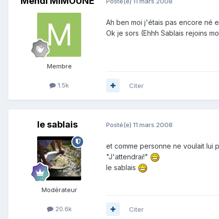
Mehdi MIMOUNE
Posté(e)
11 mars 2008
Ah ben moi j'étais pas encore né en
Ok je sors (Ehhh Sablais rejoins 
Membre
1.5k
Citer
le sablais
Posté(e)
11 mars 2008
et comme personne ne voulait lui prê
"J'attendrai!"
le sablais
Modérateur
20.6k
Citer