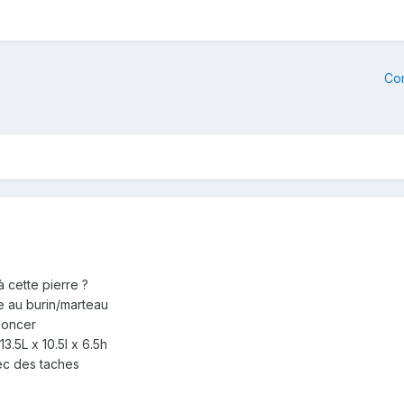
Co
 cette pierre ?
e au burin/marteau
 poncer
.5L x 10.5l x 6.5h
vec des taches