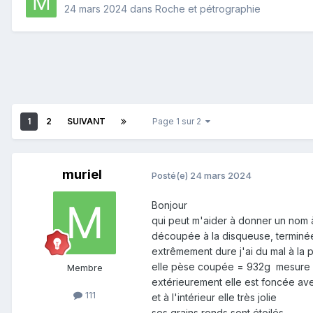
24 mars 2024
dans
Roche et pétrographie
1
2
SUIVANT
Page 1 sur 2
muriel
Posté(e)
24 mars 2024
Bonjour
qui peut m'aider à donner un nom à
découpée à la disqueuse, terminé
extrêmement dure j'ai du mal à la
elle pèse coupée = 932g mesure 13
Membre
extérieurement elle est foncée a
111
et à l'intérieur elle très jolie
ses grains ronds sont étoilés