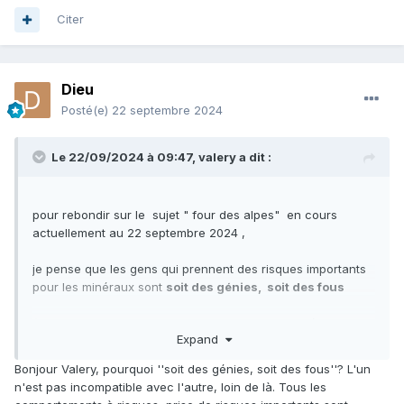
Citer
Dieu
Posté(e)
22 septembre 2024
Le 22/09/2024 à 09:47,
valery
a dit :
pour rebondir sur le sujet " four des alpes" en cours
actuellement au 22 septembre 2024 ,
je pense que les gens qui prennent des risques importants
pour les minéraux sont
soit des génies, soit des fous
( que ce soit montagne ou vieille mine abandonnée ou peu
Expand
importe le terrain )
Bonjour Valery, pourquoi ''soit des génies, soit des fous''? L'un
dans les deux cas,
je m'incline devant leur intelligence
n'est pas incompatible avec l'autre, loin de là. Tous les
ou leur folie originale
qui sont, par définition ,
en dehors