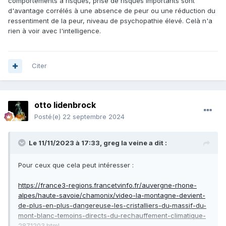
comportements à risques, prise de risques importants sont
de la moyenne sociale sur la courbe gaussienne
d'avantage corrélés à une absence de peur ou une réduction du
ressentiment de la peur, niveau de psychopathie élevé. Celà n'a
pourquoi je m'incline ?
rien à voir avec l'intelligence.
car les changements salutaires dans la société
ne
peuvent venir que par ces gens géniaux ou fous
, non
par la moyenne sociale qui par définition ne veut rien
Citer
changer et ne changera jamais alors que
la vie est
évolution constante
otto lidenbrock
une preuve ?
Posté(e)
22 septembre 2024
si vous pouvez crier " liberté égalité fraternité" au 14 juillet ,
Le 11/11/2023 à 17:33,
greg la veine
a dit :
c'est grâce à ces gens géniaux ou fous,
par définition des
ennemis de l'ordre qui était en place en 1789
Pour ceux que cela peut intéresser
:
par définition, la moyenne sociale n'aurait rien changé à
https://france3-regions.francetvinfo.fr/auvergne-rhone-
l'ordre en place
alpes/haute-savoie/chamonix/video-la-montagne-devient-
de-plus-en-plus-dangereuse-les-cristalliers-du-massif-du-
et vous ne seriez pas des électeurs souverains à donner
mont-blanc-temoins-directs-du-rechauffement-climatique-
votre avis dans les urnes
2871203.html