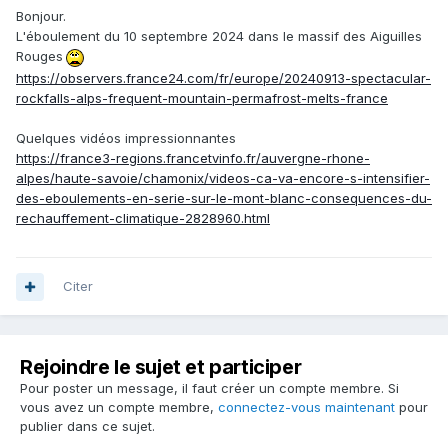
Bonjour.
L'éboulement du 10 septembre 2024 dans le massif des Aiguilles
Rouges
https://observers.france24.com/fr/europe/20240913-spectacular-
rockfalls-alps-frequent-mountain-permafrost-melts-france
Quelques vidéos impressionnantes
https://france3-regions.francetvinfo.fr/auvergne-rhone-
alpes/haute-savoie/chamonix/videos-ca-va-encore-s-intensifier-
des-eboulements-en-serie-sur-le-mont-blanc-consequences-du-
rechauffement-climatique-2828960.html
Citer
Rejoindre le sujet et participer
Pour poster un message, il faut créer un compte membre. Si
vous avez un compte membre,
connectez-vous maintenant
pour
publier dans ce sujet.