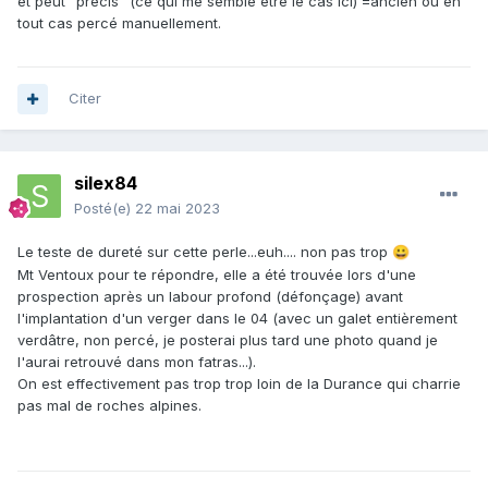
et peut "precis" (ce qui me semble être le cas ici) =ancien ou en
tout cas percé manuellement.
Citer
silex84
Posté(e)
22 mai 2023
Le teste de dureté sur cette perle...euh.... non pas trop
😀
Mt Ventoux pour te répondre, elle a été trouvée lors d'une
prospection après un labour profond (défonçage) avant
l'implantation d'un verger dans le 04 (avec un galet entièrement
verdâtre, non percé, je posterai plus tard une photo quand je
l'aurai retrouvé dans mon fatras...).
On est effectivement pas trop trop loin de la Durance qui charrie
pas mal de roches alpines.