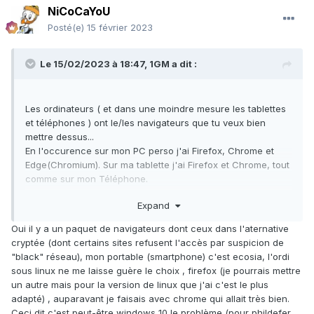
NiCoCaYoU
Posté(e)
15 février 2023
Le 15/02/2023 à 18:47,
1GM
a dit :
Les ordinateurs ( et dans une moindre mesure les tablettes
et téléphones ) ont le/les navigateurs que tu veux bien
mettre dessus...
En l'occurence sur mon PC perso j'ai Firefox, Chrome et
Edge(Chromium). Sur ma tablette j'ai Firefox et Chrome, tout
comme sur mon Téléphone.
sur le serveur SUN Microsystem j'ai un vieux Firefox et un
Expand
JavaBrowser pour Solaris.
Oui il y a un paquet de navigateurs dont ceux dans l'aternative
Ensuite vu que j'ai commencé sur NCSA Mosaic... J'en ai vu
cryptée (dont certains sites refusent l'accès par suspicion de
des navigateurs...
"black" réseau), mon portable (smartphone) c'est ecosia, l'ordi
sous linux ne me laisse guère le choix , firefox (je pourrais mettre
Pour information
:
un autre mais pour la version de linux que j'ai c'est le plus
https://en.wikipedia.org/wiki/List_of_web_browsers
adapté) , auparavant je faisais avec chrome qui allait très bien.
Ceci dit c'est peut-être windows 10 le problème (pour phildefer