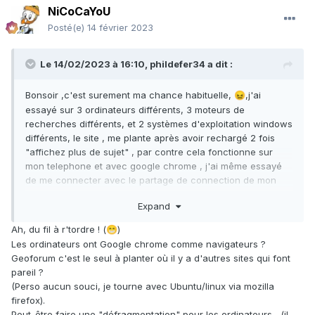
NiCoCaYoU
Posté(e)
14 février 2023
Le 14/02/2023 à 16:10,
phildefer34
a dit :
Bonsoir ,c'est surement ma chance habituelle,
,j'ai
😖
essayé sur 3 ordinateurs différents, 3 moteurs de
recherches différents, et 2 systèmes d'exploitation windows
différents, le site , me plante après avoir rechargé 2 fois
"affichez plus de sujet" , par contre cela fonctionne sur
mon telephone et avec google chrome , j'ai même essayé
de me connecter avec le partage de connection de mon
telephone pour vérifier que c'était pas ma connection fibre
Expand
qui me bloquais , et bhe non ça marche pas quand même
j'y comprends plus rien.
🤖
Ah, du fil à r'tordre ! (
)
😁
Les ordinateurs ont Google chrome comme navigateurs ?
Geoforum c'est le seul à planter où il y a d'autres sites qui font
pareil ?
(Perso aucun souci, je tourne avec Ubuntu/linux via mozilla
firefox).
Peut-être faire une "défragmentation" pour les ordinateurs , (il