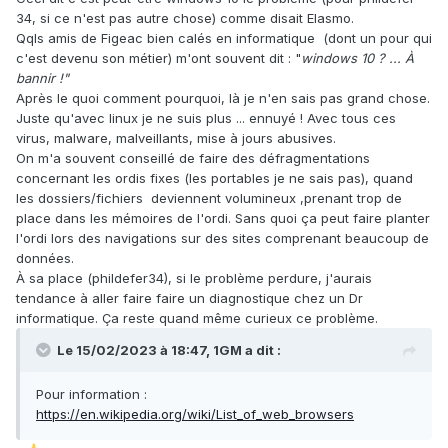
34, si ce n'est pas autre chose) comme disait Elasmo.
Qqls amis de Figeac bien calés en informatique (dont un pour qui
c'est devenu son métier) m'ont souvent dit : "
windows 10 ? ... À
bannir !"
Après le quoi comment pourquoi, là je n'en sais pas grand chose.
Juste qu'avec linux je ne suis plus ... ennuyé ! Avec tous ces
virus, malware, malveillants, mise à jours abusives.
On m'a souvent conseillé de faire des défragmentations
concernant les ordis fixes (les portables je ne sais pas), quand
les dossiers/fichiers deviennent volumineux ,prenant trop de
place dans les mémoires de l'ordi. Sans quoi ça peut faire planter
l'ordi lors des navigations sur des sites comprenant beaucoup de
données.
À sa place (phildefer34), si le problème perdure, j'aurais
tendance à aller faire faire un diagnostique chez un Dr
informatique. Ça reste quand même curieux ce problème.
Le 15/02/2023 à 18:47,
1GM
a dit :
Pour information
:
https://en.wikipedia.org/wiki/List_of_web_browsers