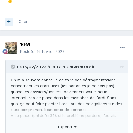
...
👍
Citer
1GM
Posté(e)
16 février 2023
Le 15/02/2023 à 19:17,
NiCoCaYoU
a dit :
On m'a souvent conseillé de faire des défragmentations
concernant les ordis fixes (les portables je ne sais pas),
quand les dossiers/fichiers deviennent volumineux
,prenant trop de place dans les mémoires de l'ordi. Sans
quoi ça peut faire planter l'ordi lors des navigations sur des
sites comprenant beaucoup de données.
À sa place (phildefer34), si le problème perdure, j'aurais
tendance à aller faire faire un diagnostique chez un Dr
Expand
informatique. Ça reste quand même curieux ce problème.