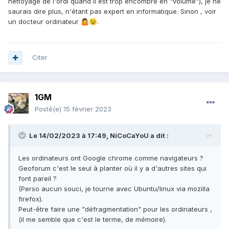
nettoyage de l'ordi quand il est trop encombré en "volume"), je ne
saurais dire plus, n'étant pas expert en informatique. Sinon , voir
un docteur ordinateur
.
🤷
😉
Citer
1GM
Posté(e)
15 février 2023
Le 14/02/2023 à 17:49,
NiCoCaYoU
a dit :
Les ordinateurs ont Google chrome comme navigateurs ?
Geoforum c'est le seul à planter où il y a d'autres sites qui
font pareil ?
(Perso aucun souci, je tourne avec Ubuntu/linux via mozilla
firefox).
Peut-être faire une "défragmentation" pour les ordinateurs ,
(il me semble que c'est le terme, de mémoire).