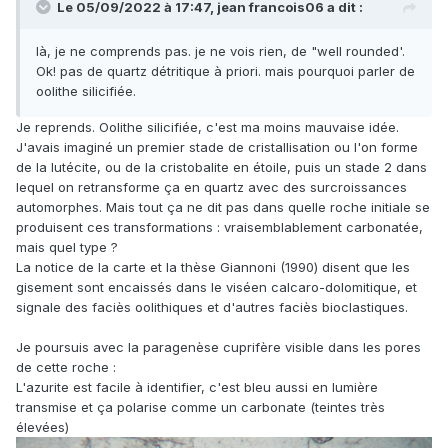
Le 05/09/2022 à 17:47,
jean francois06
a dit :
là, je ne comprends pas. je ne vois rien, de "well rounded'.
Ok! pas de quartz détritique à priori. mais pourquoi parler de
oolithe silicifiée.
Je reprends. Oolithe silicifiée, c'est ma moins mauvaise idée.
J'avais imaginé un premier stade de cristallisation ou l'on forme
de la lutécite, ou de la cristobalite en étoile, puis un stade 2 dans
lequel on retransforme ça en quartz avec des surcroissances
automorphes. Mais tout ça ne dit pas dans quelle roche initiale se
produisent ces transformations : vraisemblablement carbonatée,
mais quel type ?
La notice de la carte et la thèse Giannoni (1990) disent que les
gisement sont encaissés dans le viséen calcaro-dolomitique, et
signale des faciès oolithiques et d'autres faciès bioclastiques.
Je poursuis avec la paragenèse cuprifère visible dans les pores
de cette roche
:
L'azurite est facile à identifier, c'est bleu aussi en lumière
transmise et ça polarise comme un carbonate (teintes très
élevées)