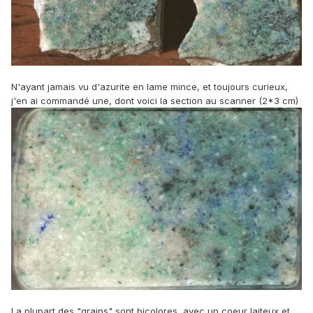
N'ayant jamais vu d'azurite en lame mince, et toujours curieux,
j'en ai commandé une, dont voici la section au scanner (2*3 cm)
La plupart des "grains" sont bicolores, avec un coeur laiteux et