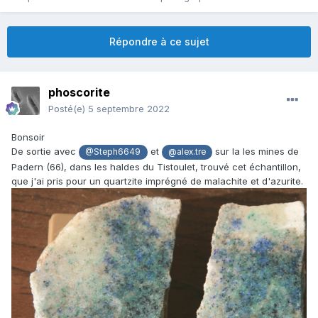
Répondre à ce sujet
phoscorite
Posté(e)
5 septembre 2022
Bonsoir
De sortie avec
et
sur la les mines de
@Steph6649
@alex.tre
Padern (66), dans les haldes du Tistoulet, trouvé cet échantillon,
que j'ai pris pour un quartzite imprégné de malachite et d'azurite.