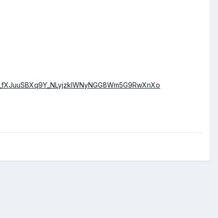
zgIf1EAh_fXJuuSBXq9Y_NLyjzkIWNyNGG8Wm5G9RwXnXo