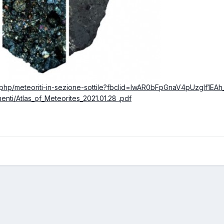
/index.php/meteoriti-in-sezione-sottile?fbclid=IwAR0bFpGnaV4pU
umenti/Atlas_of_Meteorites_2021.01.28 .pdf