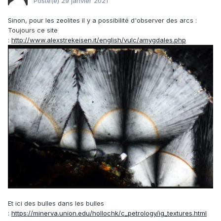
Posté(e)
29 janvier 2021
Sinon, pour les zeolites il y a possibilité d'observer des arcs
:
Toujours ce site
:
http://www.alexstrekeisen.it/english/vulc/amygdales.php
Et ici des bulles dans les bulles
:
https://minerva.union.edu/hollochk/c_petrology/ig_textures.html