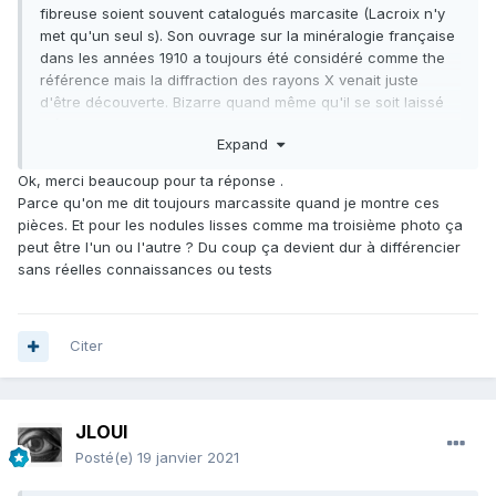
fibreuse soient souvent catalogués marcasite (Lacroix n'y
met qu'un seul s). Son ouvrage sur la minéralogie française
dans les années 1910 a toujours été considéré comme the
référence mais la diffraction des rayons X venait juste
d'être découverte. Bizarre quand même qu'il se soit laissé
piéger: les terminaisons de cristaux en surface des nodules
Expand
ne sont pas celles de la marcasite.
Maintenant, dans la craie du Boulonnais, les 2 espèces
Ok, merci beaucoup pour ta réponse .
existent (avec des faciès totalement différents)et on peut
Parce qu'on me dit toujours marcassite quand je montre ces
trouver une espèce greffée sur l'autre. Question de
pièces. Et pour les nodules lisses comme ma troisième photo ça
disponibilité en ions sulfures semble t'il, la marcasite étant
peut être l'un ou l'autre ? Du coup ça devient dur à différencier
légèrement déficitaire en S.
sans réelles connaissances ou tests
Montage emprunté à un autre fil de Geoforum:
Citer
JLOUI
Posté(e)
19 janvier 2021