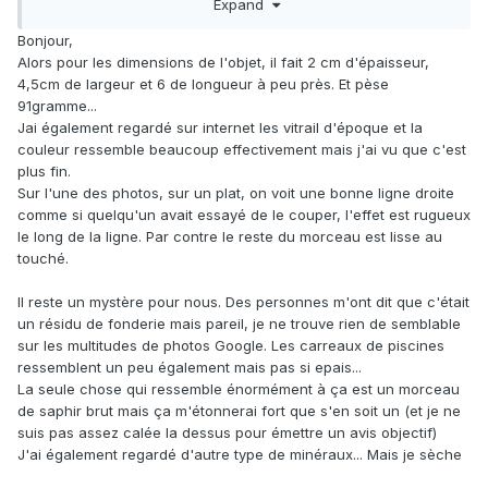
Expand
avec défauts, pas très limpides et d'épaisseur irrégulière.
Je pense que les moyens de l'époque n'auraient pas
Bonjour,
permis d'arriver à un tel produit.
Alors pour les dimensions de l'objet, il fait 2 cm d'épaisseur,
Remarque: le bleu des vitraux peut s'obtenir à partir d'oxyde
4,5cm de largeur et 6 de longueur à peu près. Et pèse
de cobalt mais aussi de Mn, Cu, Fe.
91gramme...
Jai également regardé sur internet les vitrail d'époque et la
couleur ressemble beaucoup effectivement mais j'ai vu que c'est
plus fin.
Sur l'une des photos, sur un plat, on voit une bonne ligne droite
comme si quelqu'un avait essayé de le couper, l'effet est rugueux
le long de la ligne. Par contre le reste du morceau est lisse au
touché.
Il reste un mystère pour nous. Des personnes m'ont dit que c'était
un résidu de fonderie mais pareil, je ne trouve rien de semblable
sur les multitudes de photos Google. Les carreaux de piscines
ressemblent un peu également mais pas si epais...
La seule chose qui ressemble énormément à ça est un morceau
de saphir brut mais ça m'étonnerai fort que s'en soit un (et je ne
suis pas assez calée la dessus pour émettre un avis objectif)
J'ai également regardé d'autre type de minéraux... Mais je sèche