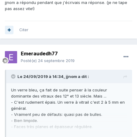
jjnom a répondu pendant que j'écrivais ma réponse. (je ne tape
de cobalt mais aussi de Mn, Cu, Fe.
pas assez vite!)
Citer
Emeraudedh77
Posté(e)
24 septembre 2019
Le 24/09/2019 à 14:34,
jjnom
a dit :
Un verre bleu, ça fait de suite penser à la couleur
dominante des vitraux des 12° et 13 siècle. Mais ...
- C'est rudement épais. Un verre à vitrail c'est 2 à 5 mm en
général.
- Vraiment peu de défauts: quasi pas de bulles.
- Bien limpide.
- Faces très planes et épaisseur régulière.
Alors que les verres des 12° et 13° siècles sont souvent