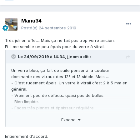
Manu34
Posté(e)
24 septembre 2019
Très joli en effet... Mais ça ne fait pas trop verre ancien.
Et il me semble un peu épais pour du verre à vitrail.
Le 24/09/2019 à 14:34,
jjnom
a dit :
Un verre bleu, ça fait de suite penser à la couleur
dominante des vitraux des 12° et 13 siècle. Mais ...
- C'est rudement épais. Un verre à vitrail c'est 2 à 5 mm en
général.
- Vraiment peu de défauts: quasi pas de bulles.
- Bien limpide.
- Faces très planes et épaisseur régulière.
Alors que les verres des 12° et 13° siècles sont souvent
Expand
avec défauts, pas très limpides et d'épaisseur irrégulière.
Je pense que les moyens de l'époque n'auraient pas
permis d'arriver à un tel produit.
Entièrement d'accord.
Remarque: le bleu des vitraux peut s'obtenir à partir d'oxyde