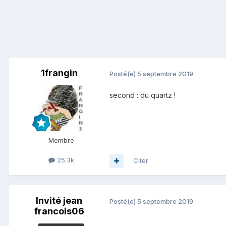
1frangin
Posté(e)
5 septembre 2019
second : du quartz !
Membre
25.3k
Citer
Invité jean
Posté(e)
5 septembre 2019
francois06