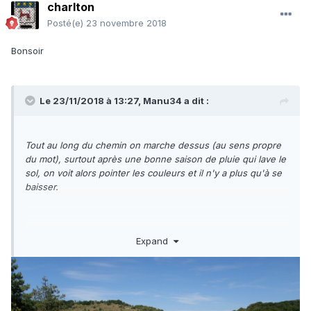
charlton
Posté(e)
23 novembre 2018
Bonsoir
Le 23/11/2018 à 13:27,
Manu34
a dit :
Tout au long du chemin on marche dessus (au sens propre
du mot), surtout après une bonne saison de pluie qui lave le
sol, on voit alors pointer les couleurs et il n'y a plus qu'à se
baisser.
Expand
Je confirme , en 2011 il existait un gros tas de cailloux bien
coloré au bord de la route à l'embranchement du chemin
(minerais ou déblais ?)
il suffisait de choisir les plus beaux.