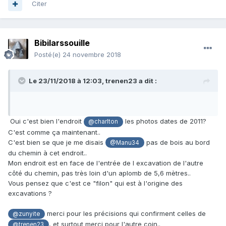
Citer
Bibilarssouille
Posté(e)
24 novembre 2018
Le 23/11/2018 à 12:03,
trenen23
a dit :
Oui c'est bien l'endroit
les photos dates de 2011?
@charlton
C'est comme ça maintenant..
C'est bien se que je me disais
pas de bois au bord
@Manu34
du chemin à cet endroit..
Mon endroit est en face de l'entrée de l excavation de l'autre
côté du chemin, pas très loin d'un aplomb de 5,6 mètres..
Vous pensez que c'est ce "filon" qui est à l'origine des
excavations ?
merci pour les précisions qui confirment celles de
@zunyite
, et surtout merci pour l'autre coin..
@trenen23