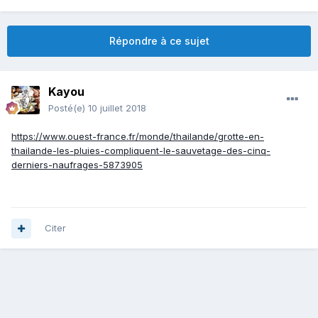
Répondre à ce sujet
Kayou
Posté(e)
10 juillet 2018
https://www.ouest-france.fr/monde/thailande/grotte-en-
thailande-les-pluies-compliquent-le-sauvetage-des-cinq-
derniers-naufrages-5873905
Citer