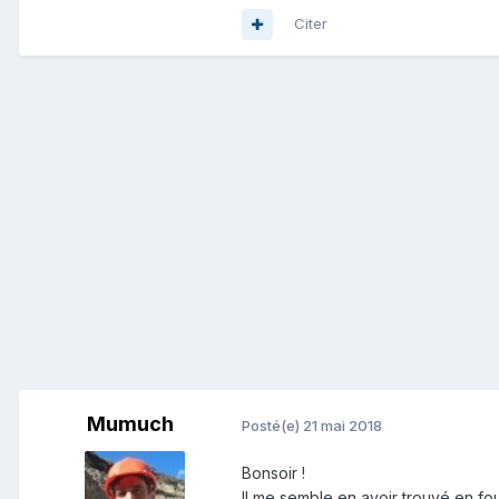
Citer
Mumuch
Posté(e)
21 mai 2018
Bonsoir !
Il me semble en avoir trouvé en foui