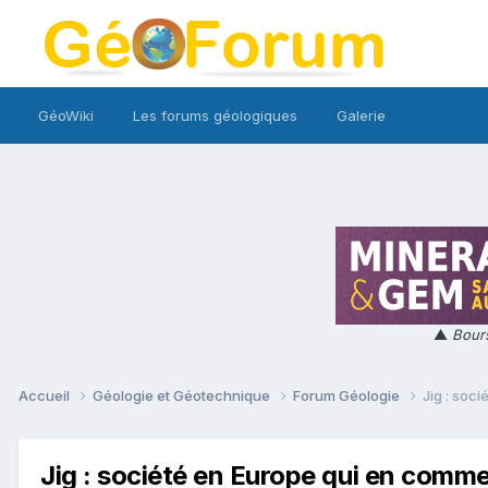
GéoWiki
Les forums géologiques
Galerie
▲
Bours
Accueil
Géologie et Géotechnique
Forum Géologie
Jig : soc
Jig : société en Europe qui en commer