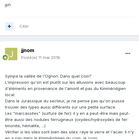
jph
Citer
jjnom
Posté(e)
11 mai 2018
Sympa la vallée de l'Ognon. Dans quel coin?
L'impression qu'on est plutôt sur les alluvions avec beaucoup
d'éléments en provenance de l'amont et pas du Kimméridgien
local.
Dans le Jurassique du secteur, je ne pense pas qu'on puisse
trouver des types aussi différents sur une petite surface.
Les "marcassites" (sulfure de fer): il y en a peut-être mais peut-
être aussi des nodules ferrugineux (oxydes/hydroxydes de fer:
limonite, hématite, ...)
Vérifier si les silex sont bien des silex: raye le verre et l'acier. Il n'y
en a pas dans le Kimméridgien du coin, je crois.