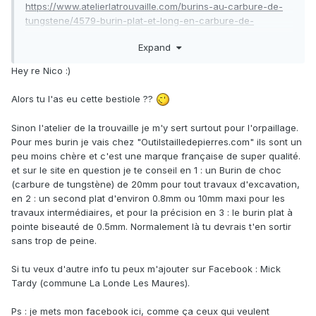
https://www.atelierlatrouvaille.com/burins-au-carbure-de-
tungstene/4579-burin-plat-et-long-en-carbure-de-
tungstene-20-mm.html
Expand
il faudrai que je me procure le dernier de la liste ? avec ça
tu penses qu'il serai possible de la dégager, sans y passer
Hey re Nico :)
des jours et des jours ?
merci en tout cas pour ta réponse rapide, je retrouve
Alors tu l'as eu cette bestiole ??
espoir, d'un jour la dégager et de peut être vous la montrer
Sinon l'atelier de la trouvaille je m'y sert surtout pour l'orpaillage.
Pour mes burin je vais chez "Outilstailledepierres.com" ils sont un
peu moins chère et c'est une marque française de super qualité.
et sur le site en question je te conseil en 1 : un Burin de choc
(carbure de tungstène) de 20mm pour tout travaux d'excavation,
en 2 : un second plat d'environ 0.8mm ou 10mm maxi pour les
travaux intermédiaires, et pour la précision en 3 : le burin plat à
pointe biseauté de 0.5mm. Normalement là tu devrais t'en sortir
sans trop de peine.
Si tu veux d'autre info tu peux m'ajouter sur Facebook : Mick
Tardy (commune La Londe Les Maures).
Ps : je mets mon facebook ici, comme ça ceux qui veulent