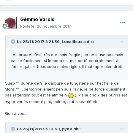
7PsuB2rYX4qP-LTdEZgfbNF3JCTPh8Sc-zxoCpaEQAvD_BwE
Exit les burins Eastwing, ou made in Casto en acier
Gémmo Varois
trempé...l'acier trempé ne peut pas couper le diamant (pour
exemple) ni le Corindon (Rubis) qui ont des duretés de 10 et
Posté(e)
26 novembre 2017
9.
Je n'utilise en Eastwing que le marteau de Géologue
Le 25/11/2017 à 21:59,
Lucailloux
a dit :
Special edition Rock Pick en 22Oz.
Le carbure c'est très dur mais fragile ; ça ne s'use pas mais
PS: J'utilise également ces ciseaux/Burins pour mon second
casse facilement si le coup est mal porté contrairement à
passe-temps, la taille de gemmes (bijoux, pendentifs etc).
l'acier qui est beaucoup moins rigide. Il faut taper bien droit
J'arrive à couper net, n'importe quel pierre précieuse ou
!
semi précieuse avec la méthode "clivage".
Je vous conseil de les utiliser avec un marteau ou massette
Ouep ^^ dureté de 9 le carbure de tungstène sur l'échelle de
léger(ère) d'environ 800Gr, la coupe étant précise et net,
Mohs ^^ ..personnellement j'en suis ravie, je ne force quasiment
pas besoin d'avoir une masse de 20kg ça rentre comme
pas (attention tout est relatif hein
). Pis le choix des burins est
dans du beurre. Attention les doigts ces ciseaux-burins ne
hyper variés embout plat, pointe, plat biseauté etc.
possèdent pas de "garde" ^^ d'ou l'intérêt de ne pas taper
fort dessus aussi (vive le Carbure de Tungstène youpiii !! ).
Bien à vous.
Voilà si besoin d'autres précisions je suis à votre dispo.
Le 26/11/2017 à 10:53,
pyb
a dit :
Cordialement. Mick