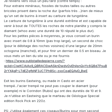
Je reviens vers vous un peu tard (contre temps) :
Pour extraire minéraux, fossiles de toutes tailles ou autres
bricoles prisent dans la roche dur (parfois très ...)rien de mieux
qu'un set de burins à insert au carbure de tungstène.
Le carbure de tungstène à une dureté extrême et est capable de
venir à bout de TOUTES les roches de notre planète y compris le
diamant (whoo avec une dureté de 10 réputé le plus dur).
Pour les petites pièces à moyennes, je vous conseil un burin
avec insert de 0.8 à 10mm (pas trop large), un second de choc
(pour le débitage des roches voisines) d'une largeur de 20mm
octogona (manche)l, et pour finir un dernier de 0.5 en biseau. Je
vous mets un lien du site ou je me fournis
:
https://www.outilstailledepierre.com/?
gclid=CjwKCAiAo9_QBRACEiwASknDwdvGvEhjlsnQyYc6QBd7PsuB
2rYX4qP-LTdEZgfbNF3JCTPh8Sc-zxoCpaEQAvD_BwE
Exit les burins Eastwing, ou made in Casto en acier
trempé...l'acier trempé ne peut pas couper le diamant (pour
exemple) ni le Corindon (Rubis) qui ont des duretés de 10 et 9.
Je n'utilise en Eastwing que le marteau de Géologue Special
edition Rock Pick en 22Oz.
PS: J'utilise également ces ciseaux/Burins pour mon second