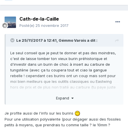
Cath-de-la-Caille
Posté(e)
25 novembre 2017
Le 25/11/2017 à 12:41,
Gémmo Varois
a dit :
Le seul conseil que je peut te donner et pas des moindres,
c'est de laisse tomber ton vieux burin préhistorique et
d'investir dans un burin de choc à insert au carbure de
tungstène (avec ça tu coupera tout et ciao la gangue
rebelle ! cependant ces burins ont un coup mais sont pour
moi bien meilleurs que les outitls classiques ou Eastwing
hors de prix et de plus non traité au carbure (tu paye juste
la marque très chère...) et le burin ne coupe pas un
Expand
clou....avec le carbure de tungstène j'entaille les roches les
plus durs comme du beurre. Je fait également de la taille
avec ciseaux tungstène, et je te garantit que tu taille
Je profite aussi de l'info sur les burins
n'importe quel minéral avec "corindons et diamant compris"
Pour une utilisation polyvalente (pour dégager aussi des fossiles
sachant que ce sont les deux plus dur sur l'échelle, dureté
petits à moyens, que prendrais tu comme taille ? le 10mm ?
9 corindon, et 10 diamant.