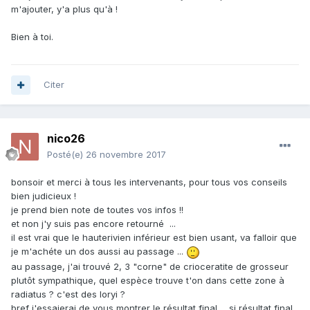
m'ajouter, y'a plus qu'à !
Bien à toi.
Citer
nico26
Posté(e)
26 novembre 2017
bonsoir et merci à tous les intervenants, pour tous vos conseils
bien judicieux !
je prend bien note de toutes vos infos !!
et non j'y suis pas encore retourné ...
il est vrai que le hauterivien inférieur est bien usant, va falloir que
je m'achéte un dos aussi au passage ...
au passage, j'ai trouvé 2, 3 "corne" de crioceratite de grosseur
plutôt sympathique, quel espèce trouve t'on dans cette zone à
radiatus ? c'est des loryi ?
bref j'essaierai de vous montrer le résultat final ... si résultat final