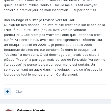
quêtes d'infos mais le forum semble bien désert.....à part
quelques irreductibles Gaulois ....lol. Je me suis fait envoyer
"chier" le premier jour de mon inscription ......super non ? :D
Bon courage et si info je reviens vers toi. Cdt.
Quelqu'un m'a donnée une info et elle c'est finie sur le site de la
FNAC à 500 euro l'info (prix du livre vers un vendeur
particulier).......ce n'est pas vraiment l'aide que j'attendais c'est
sur ^^ Puis entre nous, avoir des renseignements "récents" sur
un bouquin publié en 2008 ......je pense que depuis 2008
beaucoup de sites ont été condamnés donc le bouquin est
"Useless" à mon sens. C'est dommage car j'avais des sites à
pièces "Macro" à partager, mais au vue de l'entraide "va comme
j'te pousse" je pense les garder pour moi c'est certain. Un
service en vaut un autre dans ma logique, mais ce n'est pas la
logique de tout le monde a priori. Cordialement.
Citer
Gémmo Varois