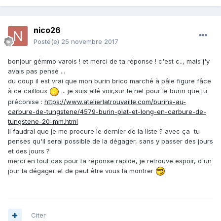
nico26
Posté(e)
25 novembre 2017
bonjour gémmo varois ! et merci de ta réponse ! c'est c.., mais j'y
avais pas pensé ...
du coup il est vrai que mon burin brico marché à pâle figure fâce
à ce cailloux
... je suis allé voir,sur le net pour le burin que tu
préconise :
https://www.atelierlatrouvaille.com/burins-au-
carbure-de-tungstene/4579-burin-plat-et-long-en-carbure-de-
tungstene-20-mm.html
il faudrai que je me procure le dernier de la liste ? avec ça tu
penses qu'il serai possible de la dégager, sans y passer des jours
et des jours ?
merci en tout cas pour ta réponse rapide, je retrouve espoir, d'un
jour la dégager et de peut être vous la montrer
Citer