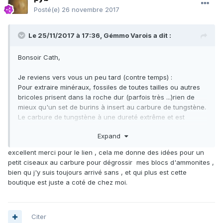
Posté(e)
26 novembre 2017
Le 25/11/2017 à 17:36,
Gémmo Varois
a dit :
Bonsoir Cath,
Je reviens vers vous un peu tard (contre temps) :
Pour extraire minéraux, fossiles de toutes tailles ou autres
bricoles prisent dans la roche dur (parfois très ...)rien de
mieux qu'un set de burins à insert au carbure de tungstène.
Le carbure de tungstène à une dureté extrême et est
capable de venir à bout de TOUTES les roches de notre
Expand
planète y compris le diamant (whoo avec une dureté de 10
réputé le plus dur).
excellent merci pour le lien , cela me donne des idées pour un
Pour les petites pièces à moyennes, je vous conseil un
petit ciseaux au carbure pour dégrossir mes blocs d'ammonites ,
burin avec insert de 0.8 à 10mm (pas trop large), un
bien qu j'y suis toujours arrivé sans , et qui plus est cette
second de choc (pour le débitage des roches voisines)
boutique est juste a coté de chez moi.
d'une largeur de 20mm octogona (manche)l, et pour finir un
dernier de 0.5 en biseau. Je vous mets un lien du site ou je
me fournis :
https://www.outilstailledepierre.com/?
gclid=CjwKCAiAo9_QBRACEiwASknDwdvGvEhjlsnQyYc6QBd
Citer