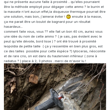
qui ne présente aucune faille à proximité .. qu'elles pourraient
être la méthode employé pour dégager cette ammo ? le burrin et
la massete n'ont aucun effet,la disqueuse thermique pourrait être
une solution, mais bon, j'aimerai éviter !
ensuite à la masse,
ça me parait être un boulot de bagnard pour un résultat
hasardeux...
comment faite vous, vous ?? elle fait un bon 40 cm, auriez vous
une idée du nom de cette ammo ? ( je sais, pas évident avec le
peut qu'elle dévoile, bord lisse ) ? ont été trouvé à proximité
leopoldia de petite taille ( ça y ressemble en bien plus gros, est
ce des tailles possible pour cette éspéce ?) lytoceras, néocomite
et de rare crio, on est dans du hauterivien inférieur ( zone à
radiatus ? ) place à 2, 3 photos . merci de m'avoir lu !