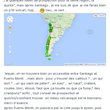
j'ai quelques idées de prospection pour la 5ème région, la "
quinta", mais après Santiago , je me suis dit que je me ferais bien
un p'tit volcan, hop, ... ,
heu....le vert ...
lequel...on en trouvera bien un accessible entre Santiago et
Puerto Montt , mais alors : pour y trouver des cailloux ? , un qui
dort ? , un qui vient de péter? , en bas? , en haut?, cratère,
coulée, bloc, ébouli, faut que ça bouille ou que ça fume,? des
crampons? enfin , tout conseil de prospection et
quoi/où/comment trouver en milieu volcanique est le bienvenu.
merci d'avance
après Puerto Montt, on passera par la cote jusqu'à aysen, puis