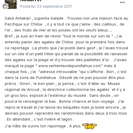
Posté(e)
23 septembre 2017
Salut Antakari , superbe balade . Trouves moi une maison face au
Pacifique sur Chiloe , il y a tout ce que j'aime : des cailloux , de
l'or , des fruits de mer et les poules ont les oeufs bleus.....
Bref , je suis en train de revoir "tout le monde sur son ile " , j'ai
entendu parler des agates de Chiloe pour la première fois dans
ce reportage . La photo que j'ai posté dans geof , je l'avais trouvé
sur un site d'un petit hôtel qui parlait de la possibilité de ramasser
des agates sur la plage et d'y trouver des paillettes d'or . J'avais
marqué la page " www.vertientesdepumillahue.com" mais à
chaque fois , j'ai "adresse introuvable "qui s'affiche . Bon , c'est
dans la zone de Pumillahue . Désolé de ne pas pouvoir être plus
précis . Sinon , le bon plan , je pense , c'est d'aller au Museo
regional de Ancud , la directrice collectionne les agates et il y a
un gros bloc exposé à l'extérieur du musée . Sans doute , on
pourra te renseigner là bas . Bonne chance et bon voyage . J'ai
repris le travail et j'ai laissé les béquilles mais je boite encore , je
devrais pouvoir reprendre les randonnées dans deux à trois mois
. En attendant , c'est rivière et lagon .
J'ai hâte de suivre ton reportage . A plus