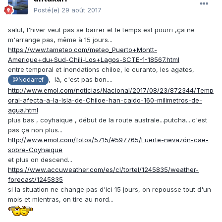
Posté(e)
29 août 2017
salut, l'hiver veut pas se barrer et le temps est pourri ,ça ne
m'arrange pas, même à 15 jours...
https://www.tameteo.com/meteo_Puerto+Montt-
Amerique+du+Sud-Chili-Los+Lagos-SCTE-1-18567.html
entre temporal et inondations chiloe, le curanto, les agates,
, là, c'est pas bon....
@Nodarref
http://www.emol.com/noticias/Nacional/2017/08/23/872344/Temp
oral-afecta-a-la-Isla-de-Chiloe-han-caido-160-milimetros-de-
agua.html
plus bas , coyhaique , début de la route australe...putcha....c'est
pas ça non plus...
http://www.emol.com/fotos/5715/#597765/Fuerte-nevazón-cae-
sobre-Coyhaique
et plus on descend...
https://www.accuweather.com/es/cl/tortel/1245835/weather-
forecast/1245835
si la situation ne change pas d'ici 15 jours, on repousse tout d'un
mois et mientras, on tire au nord...