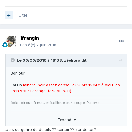
Citer
1frangin
Posté(e)
7 juin 2016
Le 06/06/2016 à 18:08,
zéolite
a dit :
Bonjour
j'ai un
minéral noir assez dense 77% Mn 15%Fe à aiguilles
tirants sur l'orange. (3% Al 1%Ti)
éclat cireux à mat, métallique sur coupe fraiche.
je me disais triplite mais pas de phosphore. origine inconnu.
Expand
est-ce que çà vous cause?
tu as ce genre de détails ?? certain?? sûr de toi ?