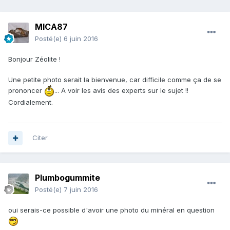
MICA87
Posté(e)
6 juin 2016
Bonjour Zéolite !
Une petite photo serait la bienvenue, car difficile comme ça de se
prononcer
... A voir les avis des experts sur le sujet !!
Cordialement.
Citer
Plumbogummite
Posté(e)
7 juin 2016
oui serais-ce possible d'avoir une photo du minéral en question