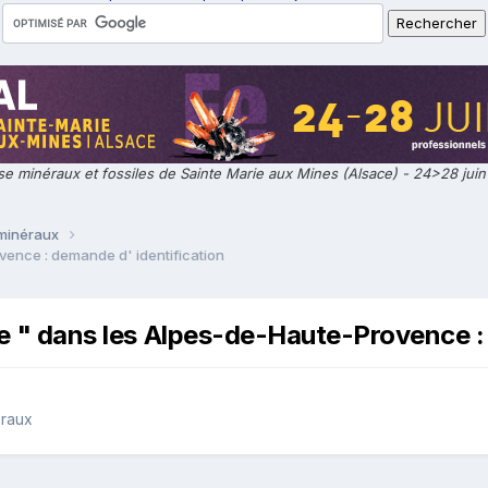
e minéraux et fossiles de Sainte Marie aux Mines (Alsace) - 24>28 jui
 minéraux
vence : demande d' identification
gue " dans les Alpes-de-Haute-Provence :
éraux