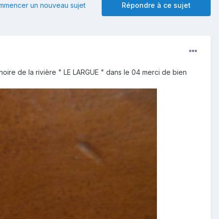
mmencer un nouveau sujet
Répondre à ce sujet
e noire de la rivière " LE LARGUE " dans le 04 merci de bien