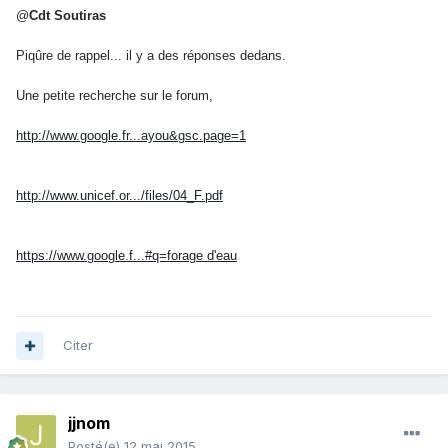
@
Cdt Soutiras
Piqûre de rappel... il y a des réponses dedans.
Une petite recherche sur le forum,
http://www.google.fr...ayou&gsc.page=1
http://www.unicef.or.../files/04_F.pdf
https://www.google.f...#q=forage d'eau
Citer
jjnom
Posté(e)
12 mai 2015