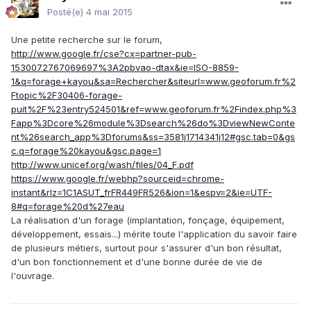
Posté(e)
4 mai 2015
Une petite recherche sur le forum,
http://www.google.fr/cse?cx=partner-pub-
1530072767069697%3A2pbvao-dtax&ie=ISO-8859-
1&q=forage+kayou&sa=Rechercher&siteurl=www.geoforum.fr%2
Ftopic%2F30406-forage-
puit%2F%23entry524501&ref=www.geoforum.fr%2Findex.php%3
Fapp%3Dcore%26module%3Dsearch%26do%3DviewNewConte
nt%26search_app%3Dforums&ss=3581j1714341j12#gsc.tab=0&gs
c.q=forage%20kayou&gsc.page=1
http://www.unicef.org/wash/files/04_F.pdf
https://www.google.fr/webhp?sourceid=chrome-
instant&rlz=1C1ASUT_frFR449FR526&ion=1&espv=2&ie=UTF-
8#q=forage%20d%27eau
La réalisation d'un forage (implantation, fonçage, équipement,
développement, essais...) mérite toute l'application du savoir faire
de plusieurs métiers, surtout pour s'assurer d'un bon résultat,
d'un bon fonctionnement et d'une bonne durée de vie de
l'ouvrage.