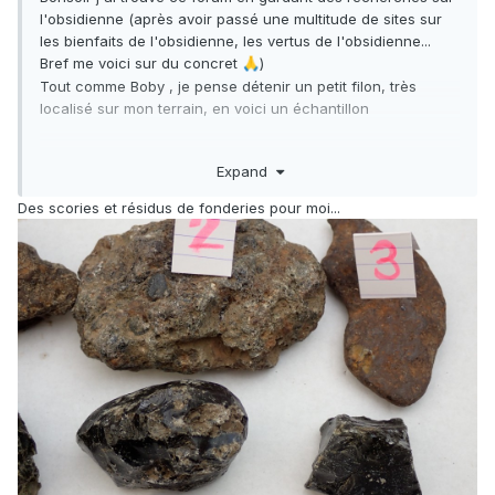
l'obsidienne (après avoir passé une multitude de sites sur
les bienfaits de l'obsidienne, les vertus de l'obsidienne...
Bref me voici sur du concret
)
🙏
Tout comme Boby , je pense détenir un petit filon, très
localisé sur mon terrain, en voici un échantillon
Expand
https://freeimage.host/i/HVndv5l
https://freeimage.host/i/HVndN0G
Des scories et résidus de fonderies pour moi...
https://freeimage.host/i/HVndOgf