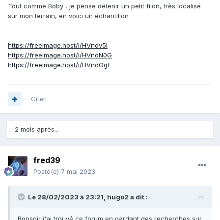
Tout comme Boby , je pense détenir un petit filon, très localisé
sur mon terrain, en voici un échantillon
https://freeimage.host/i/HVndv5l
https://freeimage.host/i/HVndN0G
https://freeimage.host/i/HVndOgf
Citer
2 mois après...
fred39
Posté(e)
7 mai 2023
Le 28/02/2023 à 23:21,
hugo2
a dit :
Bonsoir j'ai trouvé ce forum en gardant des recherches sur