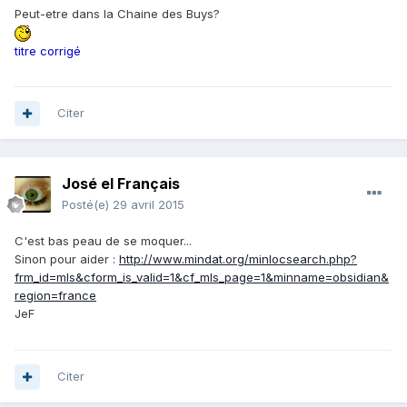
Peut-etre dans la Chaine des Buys?
titre corrigé
Citer
José el Français
Posté(e)
29 avril 2015
C'est bas peau de se moquer...
Sinon pour aider :
http://www.mindat.org/minlocsearch.php?
frm_id=mls&cform_is_valid=1&cf_mls_page=1&minname=obsidian&
region=france
JeF
Citer