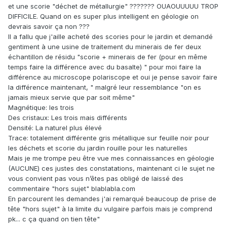
et une scorie "déchet de métallurgie" ??????? OUAOUUUUU TROP
DIFFICILE. Quand on es super plus intelligent en géologie on
devrais savoir ça non ???
Il a fallu que j'aille acheté des scories pour le jardin et demandé
gentiment à une usine de traitement du minerais de fer deux
échantillon de résidu "scorie + minerais de fer (pour en même
temps faire la différence avec du basalte) " pour moi faire la
différence au microscope polariscope et oui je pense savoir faire
la différence maintenant, " malgré leur ressemblance "on es
jamais mieux servie que par soit même"
Magnétique: les trois
Des cristaux: Les trois mais différents
Densité: La naturel plus élevé
Trace: totalement différente gris métallique sur feuille noir pour
les déchets et scorie du jardin rouille pour les naturelles
Mais je me trompe peu être vue mes connaissances en géologie
(AUCUNE) ces justes des constatations, maintenant ci le sujet ne
vous convient pas vous n’êtes pas obligé de laissé des
commentaire "hors sujet" blablabla.com
En parcourent les demandes j'ai remarqué beaucoup de prise de
tête "hors sujet" à la limite du vulgaire parfois mais je comprend
pk... c ça quand on tien tête"