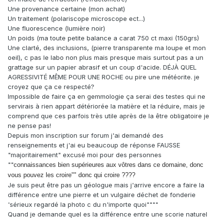
Une provenance certaine (mon achat)
Un traitement (polariscope microscope ect...)
Une fluorescence (lumière noir)
Un poids (ma toute petite balance a carat 750 ct maxi (150grs)
Une clarté, des inclusions, (pierre transparente ma loupe et mon
oeil), c pas le labo non plus mais presque mais surtout pas a un
grattage sur un papier abrasif et un coup d'acide. DÉJÀ QUEL
AGRESSIVITÉ MÊME POUR UNE ROCHE ou pire une météorite. je
croyez que ça ce respecté?
Impossible de faire ça en gemmologie ça serai des testes qui ne
servirais à rien appart détériorée la matière et la réduire, mais je
comprend que ces parfois très utile après de la être obligatoire je
ne pense pas!
Depuis mon inscription sur forum j'ai demandé des
renseignements et j'ai eu beaucoup de réponse FAUSSE
"majoritairement" excusé moi pour des personnes
""
connaissances bien supérieures aux vôtres dans ce domaine, donc
vous pouvez les croire"" donc qui croire ????
Je suis peut être pas un géologue mais j'arrive encore a faire la
différence entre une pierre et un vulgaire déchet de fonderie
'sérieux regardé la photo c du n'importe quoi""""
Quand je demande quel es la différence entre une scorie naturel