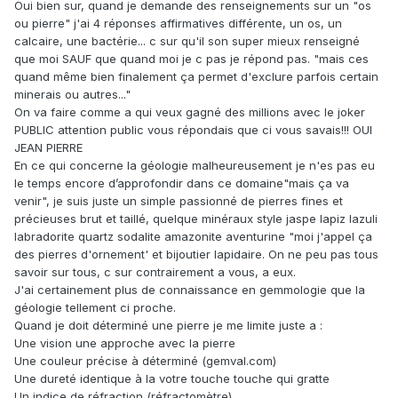
Oui bien sur, quand je demande des renseignements sur un "os
ou pierre" j'ai 4 réponses affirmatives différente, un os, un
calcaire, une bactérie... c sur qu'il son super mieux renseigné
que moi SAUF que quand moi je c pas je répond pas. "mais ces
quand même bien finalement ça permet d'exclure parfois certain
minerais ou autres..."
On va faire comme a qui veux gagné des millions avec le joker
PUBLIC attention public vous répondais que ci vous savais!!! OUI
JEAN PIERRE
En ce qui concerne la géologie malheureusement je n'es pas eu
le temps encore d’approfondir dans ce domaine"mais ça va
venir", je suis juste un simple passionné de pierres fines et
précieuses brut et taillé, quelque minéraux style jaspe lapiz lazuli
labradorite quartz sodalite amazonite aventurine "moi j'appel ça
des pierres d'ornement' et bijoutier lapidaire. On ne peu pas tous
savoir sur tous, c sur contrairement a vous, a eux.
J'ai certainement plus de connaissance en gemmologie que la
géologie tellement ci proche.
Quand je doit déterminé une pierre je me limite juste a :
Une vision une approche avec la pierre
Une couleur précise à déterminé (gemval.com)
Une dureté identique à la votre touche touche qui gratte
Un indice de réfraction (réfractomètre)