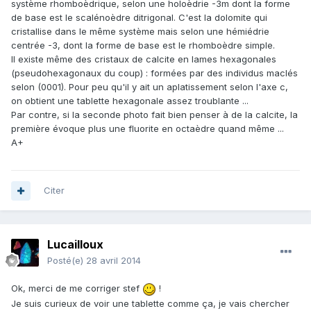
système rhomboèdrique, selon une holoèdrie -3m dont la forme
de base est le scalénoèdre ditrigonal. C'est la dolomite qui
cristallise dans le même système mais selon une hémiédrie
centrée -3, dont la forme de base est le rhomboèdre simple.
Il existe même des cristaux de calcite en lames hexagonales
(pseudohexagonaux du coup) : formées par des individus maclés
selon (0001). Pour peu qu'il y ait un aplatissement selon l'axe c,
on obtient une tablette hexagonale assez troublante ...
Par contre, si la seconde photo fait bien penser à de la calcite, la
première évoque plus une fluorite en octaèdre quand même ...
A+
Citer
Lucailloux
Posté(e)
28 avril 2014
Ok, merci de me corriger stef
!
Je suis curieux de voir une tablette comme ça, je vais chercher