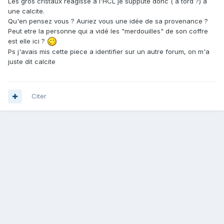
Les gros cristaux reagisse a l'HCL je suppute donc ( a tord ?) à
une calcite.
Qu'en pensez vous ? Auriez vous une idée de sa provenance ?
Peut etre la personne qui a vidé les "merdouilles" de son coffre
est elle ici ?
Ps j'avais mis cette piece a identifier sur un autre forum, on m'a
juste dit calcite
Citer