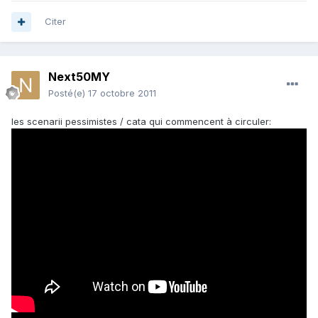
Citer
Next50MY
Posté(e)
17 octobre 2011
les scenarii pessimistes / cata qui commencent à circuler: