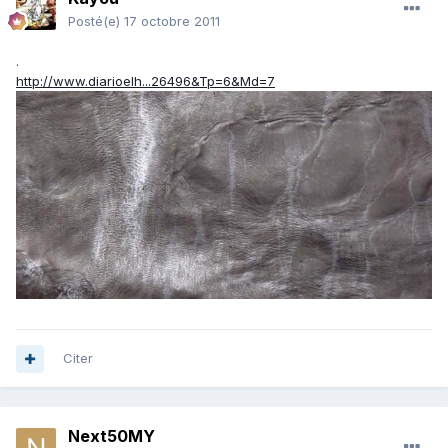
Posté(e)
17 octobre 2011
.
http://www.diarioelh...26496&Tp=6&Md=7
Citer
Next50MY