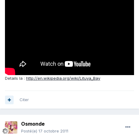
Details la :
http://en.wikipedia.org/wiki/Lituya_Bay
Citer
Osmonde
Posté(e)
17 octobre 2011