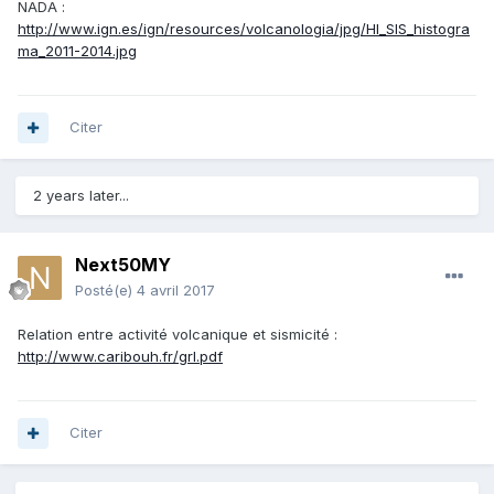
NADA :
http://www.ign.es/ign/resources/volcanologia/jpg/HI_SIS_histogra
ma_2011-2014.jpg
Citer
2 years later...
Next50MY
Posté(e)
4 avril 2017
Relation entre activité volcanique et sismicité :
http://www.caribouh.fr/grl.pdf
Citer