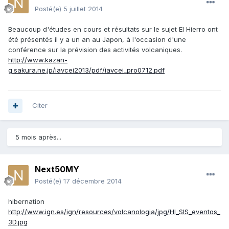
Posté(e)
5 juillet 2014
Beaucoup d'études en cours et résultats sur le sujet El Hierro ont
été présentés il y a un an au Japon, à l'occasion d'une
conférence sur la prévision des activités volcaniques.
http://www.kazan-
g.sakura.ne.jp/iavcei2013/pdf/iavcei_pro0712.pdf
Citer
5 mois après...
Next50MY
Posté(e)
17 décembre 2014
hibernation
http://www.ign.es/ign/resources/volcanologia/jpg/HI_SIS_eventos_
3D.jpg