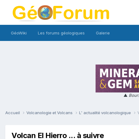
GéoWiki
Les forums géologiques
Galerie
▲
Bours
Accueil
Volcanologie et Volcans
L' actualité volcanologique
Volcan El Hierro ... à suivre