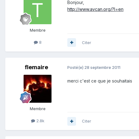
Bonjour,
http://www.avcan.org/?l=en
Membre
8
Citer
flemaire
Posté(e)
28 septembre 2011
merci c'est ce que je souhaitais
Membre
2.8k
Citer