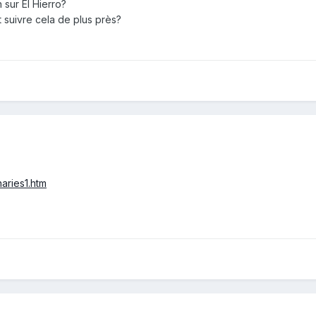
 sur El Hierro?
it suivre cela de plus près?
aries1.htm