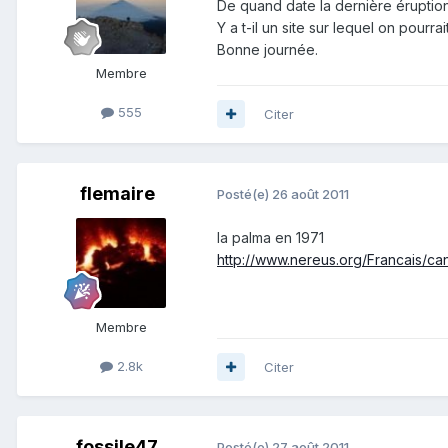
De quand date la dernière éruption
Y a t-il un site sur lequel on pourra
Bonne journée.
Membre
555
Citer
flemaire
Posté(e)
26 août 2011
la palma en 1971
http://www.nereus.org/Francais/can
Membre
2.8k
Citer
fossile47
Posté(e)
27 août 2011