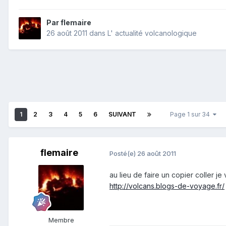
Par
flemaire
26 août 2011
dans
L' actualité volcanologique
1
2
3
4
5
6
SUIVANT
Page 1 sur 34
flemaire
Posté(e)
26 août 2011
au lieu de faire un copier coller je
http://volcans.blogs-de-voyage.fr/
Membre