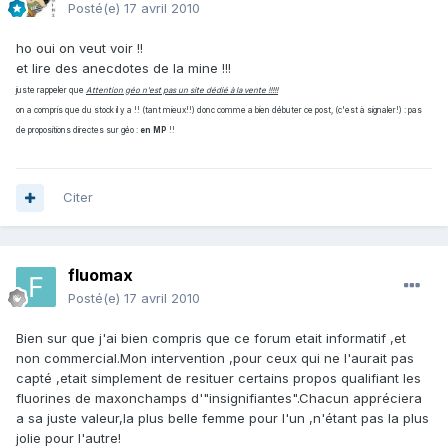
Posté(e)
17 avril 2010
ho oui on veut voir !!
et lire des anecdotes de la mine !!!
juste rappeler que
Attention géo n'est pas un site dédié à la vente !!!!!
on a compris que du stock il y a !! (tant mieux!!) donc comme a bien débuter ce post, (c'est à signaler!) : pas
de propositions directes sur géo :
en MP
!!
Citer
fluomax
Posté(e)
17 avril 2010
Bien sur que j'ai bien compris que ce forum etait informatif ,et
non commercial.Mon intervention ,pour ceux qui ne l'aurait pas
capté ,etait simplement de resituer certains propos qualifiant les
fluorines de maxonchamps d'"insignifiantes".Chacun appréciera
a sa juste valeur,la plus belle femme pour l'un ,n'étant pas la plus
jolie pour l'autre!