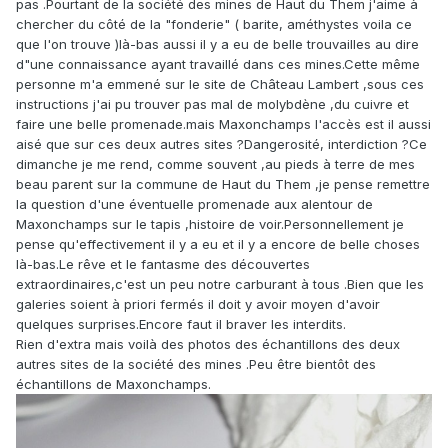
pas .Pourtant de la société des mines de Haut du Them j'aime à
chercher du côté de la "fonderie" ( barite, améthystes voila ce
que l'on trouve )là-bas aussi il y a eu de belle trouvailles au dire
d"une connaissance ayant travaillé dans ces mines.Cette même
personne m'a emmené sur le site de Château Lambert ,sous ces
instructions j'ai pu trouver pas mal de molybdène ,du cuivre et
faire une belle promenade.mais Maxonchamps l'accès est il aussi
aisé que sur ces deux autres sites ?Dangerosité, interdiction ?Ce
dimanche je me rend, comme souvent ,au pieds à terre de mes
beau parent sur la commune de Haut du Them ,je pense remettre
la question d'une éventuelle promenade aux alentour de
Maxonchamps sur le tapis ,histoire de voir.Personnellement je
pense qu'effectivement il y a eu et il y a encore de belle choses
là-bas.Le rêve et le fantasme des découvertes
extraordinaires,c'est un peu notre carburant à tous .Bien que les
galeries soient à priori fermés il doit y avoir moyen d'avoir
quelques surprises.Encore faut il braver les interdits.
Rien d'extra mais voilà des photos des échantillons des deux
autres sites de la société des mines .Peu être bientôt des
échantillons de Maxonchamps.