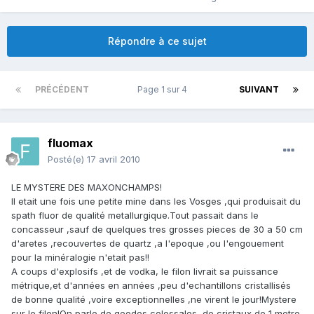
Répondre à ce sujet
PRÉCÉDENT
Page 1 sur 4
SUIVANT
fluomax
Posté(e)
17 avril 2010
LE MYSTERE DES MAXONCHAMPS!
Il etait une fois une petite mine dans les Vosges ,qui produisait du
spath fluor de qualité metallurgique.Tout passait dans le
concasseur ,sauf de quelques tres grosses pieces de 30 a 50 cm
d'aretes ,recouvertes de quartz ,a l'epoque ,ou l'engouement
pour la minéralogie n'etait pas!!
A coups d'explosifs ,et de vodka, le filon livrait sa puissance
métrique,et d'années en années ,peu d'echantillons cristallisés
de bonne qualité ,voire exceptionnelles ,ne virent le jour!Mystere
sur le filon!On parle de geodes colossales ,de cristaux de 1 metre