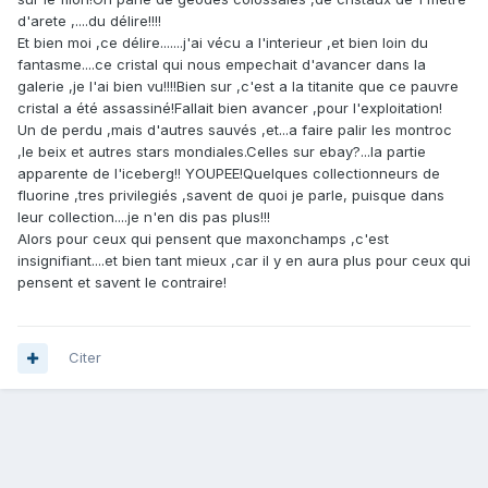
d'arete ,....du délire!!!!
Et bien moi ,ce délire.......j'ai vécu a l'interieur ,et bien loin du
fantasme....ce cristal qui nous empechait d'avancer dans la
galerie ,je l'ai bien vu!!!!Bien sur ,c'est a la titanite que ce pauvre
cristal a été assassiné!Fallait bien avancer ,pour l'exploitation!
Un de perdu ,mais d'autres sauvés ,et...a faire palir les montroc
,le beix et autres stars mondiales.Celles sur ebay?...la partie
apparente de l'iceberg!! YOUPEE!Quelques collectionneurs de
fluorine ,tres privilegiés ,savent de quoi je parle, puisque dans
leur collection....je n'en dis pas plus!!!
Alors pour ceux qui pensent que maxonchamps ,c'est
insignifiant....et bien tant mieux ,car il y en aura plus pour ceux qui
pensent et savent le contraire!
Citer