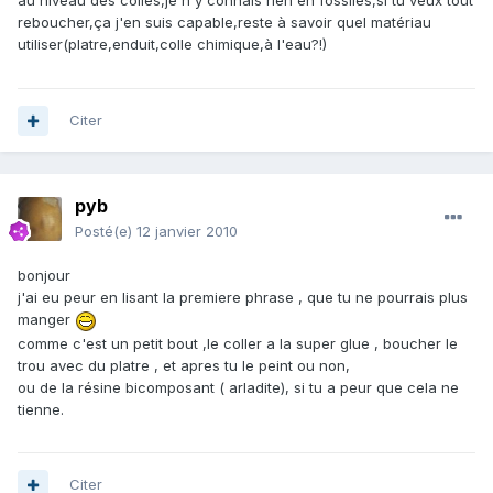
au niveau des colles,je n'y connais rien en fossiles,si tu veux tout
reboucher,ça j'en suis capable,reste à savoir quel matériau
utiliser(platre,enduit,colle chimique,à l'eau?!)
Citer
pyb
Posté(e)
12 janvier 2010
bonjour
j'ai eu peur en lisant la premiere phrase , que tu ne pourrais plus
manger
comme c'est un petit bout ,le coller a la super glue , boucher le
trou avec du platre , et apres tu le peint ou non,
ou de la résine bicomposant ( arladite), si tu a peur que cela ne
tienne.
Citer