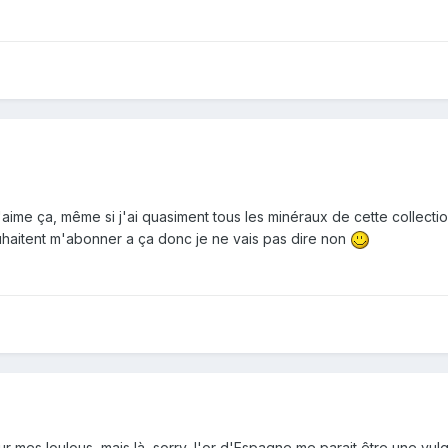
'aime ça, même si j'ai quasiment tous les minéraux de cette collectio
uhaitent m'abonner a ça donc je ne vais pas dire non
es loulous, mais là, sorry, l'or d'Espagne me parait être une vulgaire