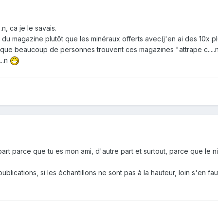
.n, ca je le savais.
" du magazine plutôt que les minéraux offerts avec(j'en ai des 10x p
t que beaucoup de personnes trouvent ces magazines "attrape c.....n"
...n
e part parce que tu es mon ami, d'autre part et surtout, parce que le 
ublications, si les échantillons ne sont pas à la hauteur, loin s'en faut,