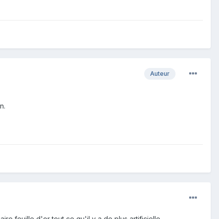
Auteur
n.
 feuille d'or tout ce qu'il y a de plus artificielle.