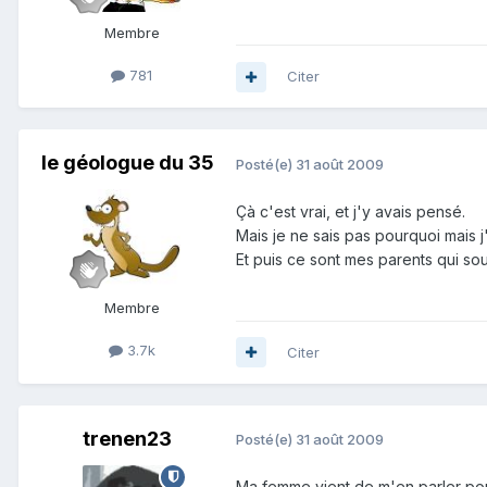
Membre
781
Citer
le géologue du 35
Posté(e)
31 août 2009
Çà c'est vrai, et j'y avais pensé.
Mais je ne sais pas pourquoi mais j
Et puis ce sont mes parents qui so
Membre
3.7k
Citer
trenen23
Posté(e)
31 août 2009
Ma femme vient de m'en parler pour m