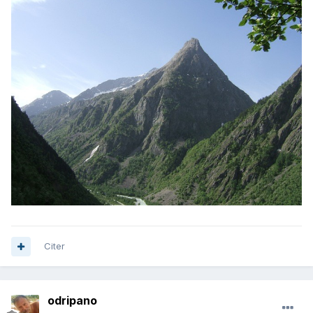
Citer
odripano