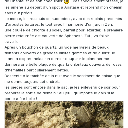
de Chantal et de son coequipier
, Pas spécialement pressé, je
les amene au départ d'un spot a Anatase et reprend mon chemin
sans but précis.
Je monte, les ressauts se succedent, avec des replats parsemés
d'arbustes torturés, le tout avec l' harmonie d'un jardin Zen.
une coulée de chlorite au soleil, parfait pour lezarder, la premiere
pierre retournée est couverte de Sphenes !. Zut , va falloir
travailler.
Apres un bouchon de quartz, un vide me livrera de beaux
flottants couverts de grandes albites gemmes et de quartz, le
titane a disparu helas. un dernier coup sur le plancher me
donnera une belle plaque de quartz chloriteux couverts de roses
d'hematites particulierement nettes.
Descente a la tombée de la nuit avec le sentiment de calme que
me donne toujours cet endroit.
les pieces sont encore dans le sac, je les enleverai ce soir pour
preparer la sortie de demain : Au jeu , qu'importe le gain si la
partie a été belle !