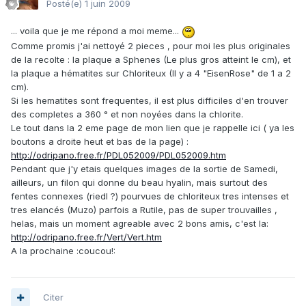
Posté(e)
1 juin 2009
... voila que je me répond a moi meme...
Comme promis j'ai nettoyé 2 pieces , pour moi les plus originales
de la recolte : la plaque a Sphenes (Le plus gros atteint le cm), et
la plaque a hématites sur Chloriteux (Il y a 4 "EisenRose" de 1 a 2
cm).
Si les hematites sont frequentes, il est plus difficiles d'en trouver
des completes a 360 ° et non noyées dans la chlorite.
Le tout dans la 2 eme page de mon lien que je rappelle ici ( ya les
boutons a droite heut et bas de la page) :
http://odripano.free.fr/PDL052009/PDL052009.htm
Pendant que j'y etais quelques images de la sortie de Samedi,
ailleurs, un filon qui donne du beau hyalin, mais surtout des
fentes connexes (riedl ?) pourvues de chloriteux tres intenses et
tres elancés (Muzo) parfois a Rutile, pas de super trouvailles ,
helas, mais un moment agreable avec 2 bons amis, c'est la:
http://odripano.free.fr/Vert/Vert.htm
A la prochaine :coucou!:
Citer