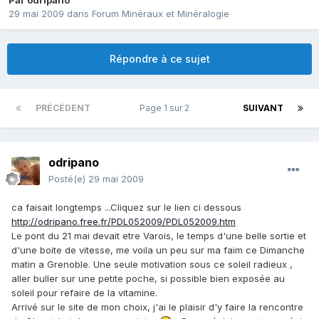
Par
odripano
29 mai 2009
dans
Forum Minéraux et Minéralogie
Répondre à ce sujet
PRÉCÉDENT
Page 1 sur 2
SUIVANT
odripano
Posté(e)
29 mai 2009
ca faisait longtemps ...Cliquez sur le lien ci dessous
http://odripano.free.fr/PDL052009/PDL052009.htm
Le pont du 21 mai devait etre Varois, le temps d'une belle sortie et
d'une boite de vitesse, me voila un peu sur ma faim ce Dimanche
matin a Grenoble. Une seule motivation sous ce soleil radieux ,
aller buller sur une petite poche, si possible bien exposée au
soleil pour refaire de la vitamine.
Arrivé sur le site de mon choix, j'ai le plaisir d'y faire la rencontre