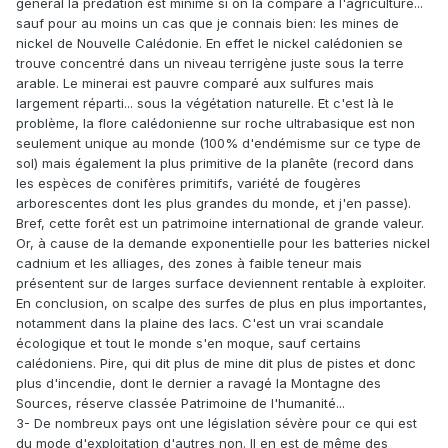
général la prédation est minime si on la compare à l'agriculture...
sauf pour au moins un cas que je connais bien: les mines de
nickel de Nouvelle Calédonie. En effet le nickel calédonien se
trouve concentré dans un niveau terrigène juste sous la terre
arable. Le minerai est pauvre comparé aux sulfures mais
largement réparti... sous la végétation naturelle. Et c'est là le
problème, la flore calédonienne sur roche ultrabasique est non
seulement unique au monde (100% d'endémisme sur ce type de
sol) mais également la plus primitive de la planête (record dans
les espèces de conifères primitifs, variété de fougères
arborescentes dont les plus grandes du monde, et j'en passe).
Bref, cette forêt est un patrimoine international de grande valeur.
Or, à cause de la demande exponentielle pour les batteries nickel
cadnium et les alliages, des zones à faible teneur mais
présentent sur de larges surface deviennent rentable à exploiter.
En conclusion, on scalpe des surfes de plus en plus importantes,
notamment dans la plaine des lacs. C'est un vrai scandale
écologique et tout le monde s'en moque, sauf certains
calédoniens. Pire, qui dit plus de mine dit plus de pistes et donc
plus d'incendie, dont le dernier a ravagé la Montagne des
Sources, réserve classée Patrimoine de l'humanité...
3- De nombreux pays ont une législation sévère pour ce qui est
du mode d'exploitation d'autres non. Il en est de même des