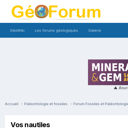
GéoWiki
Les forums géologiques
Galerie
▲
Bours
Accueil
Paléontologie et fossiles
Forum Fossiles et Paléontolog
Vos nautiles