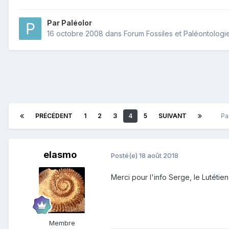
Par
Paléolor
16 octobre 2008
dans
Forum Fossiles et Paléontologi
PRÉCÉDENT
1
2
3
4
5
SUIVANT
Pa
elasmo
Posté(e)
18 août 2018
Merci pour l'info Serge, le Lutétie
Membre