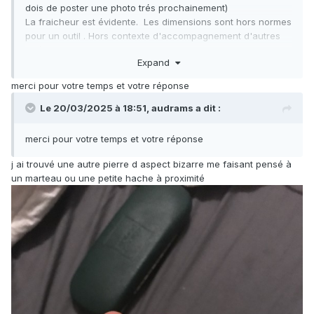
dois de poster une photo trés prochainement)
La fraicheur est évidente. Les dimensions sont hors normes
pour un outil . Hors contexte d'accompagnement d'autres
artéfacts, on peut toujours fantasmer ...
Expand
Mon humble avis
Audrams, faite attention de ne pas vous couper
😉
merci pour votre temps et votre réponse
Bonne soirée
Le 20/03/2025 à 18:51,
audrams
a dit :
merci pour votre temps et votre réponse
j ai trouvé une autre pierre d aspect bizarre me faisant pensé à
un marteau ou une petite hache à proximité