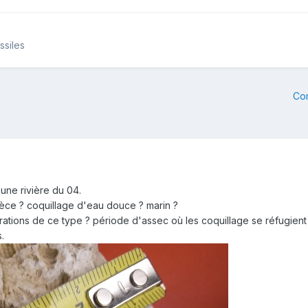
ssiles
Co
ne rivière du 04.
èce ? coquillage d'eau douce ? marin ?
tions de ce type ? période d'assec où les coquillage se réfugient
.