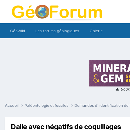
GéoWiki
Les forums géologiques
Galerie
▲
Bours
Accueil
Paléontologie et fossiles
Demandes d' identification de 
Dalle avec négatifs de coquillages