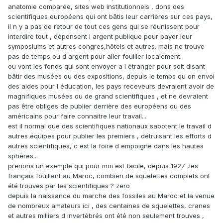
anatomie comparée, sites web institutionnels , dons des
scientifiques européens qui ont bâtis leur carrières sur ces pays,
il n y a pas de retour de tout ces gens qui se réunissent pour
interdire tout , dépensent l argent publique pour payer leur
symposiums et autres congres,hôtels et autres. mais ne trouve
pas de temps ou d argent pour aller fouiller localement.
ou vont les fonds qui sont envoyer a l étranger pour soit disant
bâtir des musées ou des expositions, depuis le temps qu on envoi
des aides pour l éducation, les pays receveurs devraient avoir de
magnifiques musées ou de grand scientifiques , et ne devraient
pas être obliges de publier derrière des européens ou des
américains pour faire connaitre leur travail...
est il normal que des scientifiques nationaux sabotent le travail d
autres équipes pour publier les premiers , détruisant les efforts d
autres scientifiques, c est la foire d empoigne dans les hautes
sphères...
prenons un exemple qui pour moi est facile, depuis 1927 ,les
français fouillent au Maroc, combien de squelettes complets ont
été trouves par les scientifiques ? zero
depuis la naissance du marche des fossiles au Maroc et la venue
de nombreux amateurs ici , des centaines de squelettes, cranes
et autres milliers d invertébrés ont été non seulement trouves ,