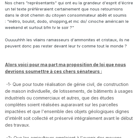
Nos chers "représentants" qui ont eu la grandeur d'esprit d'écrire
un tel texte préféreraient certainement que nous retournions
dans le droit chemin du citoyen consommateur abêti et soumis
:
"métro, boulot, dodo, shopping,et mc do/ cinoche américain le
weekend et surtout bfm tv le soir ?"
Ouuuuhhh les vilains ramasseurs d'ammonites et cristaux, ils ne
peuvent donc pas rester devant leur tv comme tout le monde ?
Alors voici pour ma part ma proposition de loi que nous
devrions soumettre à ces chers sénateurs
:
-1- Que pour toute réalisation de génie civil, de construction
de maison individuelle, de lotissements, de bâtiments à usages
industriels ou commerciaux et autres, que des études
complètes soient réalisées auparavant sur les parcelles
impactées et que l'ensemble des objets géologiques dignes
d'intérêt soit collecté et préservé intégralement avant le début
des travaux.
-2- Que les agriculteurs emploient à l'avenir des moyens