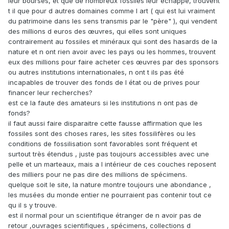
leur bourses, et que de nombreux fossiles leur échappe, trouvent
t il que pour d autres domaines comme l art ( qui est lui vraiment
du patrimoine dans les sens transmis par le "père" ), qui vendent
des millions d euros des œuvres, qui elles sont uniques
contrairement au fossiles et minéraux qui sont des hasards de la
nature et n ont rien avoir avec les pays ou les hommes, trouvent
eux des millions pour faire acheter ces œuvres par des sponsors
ou autres institutions internationales, n ont t ils pas été
incapables de trouver des fonds de l état ou de prives pour
financer leur recherches?
est ce la faute des amateurs si les institutions n ont pas de
fonds?
il faut aussi faire disparaitre cette fausse affirmation que les
fossiles sont des choses rares, les sites fossilifères ou les
conditions de fossilisation sont favorables sont fréquent et
surtout très étendus , juste pas toujours accessibles avec une
pelle et un marteaux, mais a l intérieur de ces couches reposent
des milliers pour ne pas dire des millions de spécimens.
quelque soit le site, la nature montre toujours une abondance ,
les musées du monde entier ne pourraient pas contenir tout ce
qu il s y trouve.
est il normal pour un scientifique étranger de n avoir pas de
retour ,ouvrages scientifiques , spécimens, collections d