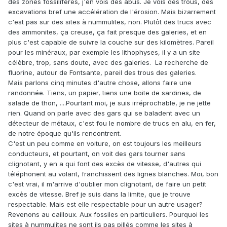
des zones fossilifères, j'en vois des abus. Je vois des trous, des
excavations bref une accélération de l'érosion. Mais bizarrement
c'est pas sur des sites à nummulites, non. Plutôt des trucs avec
des ammonites, ça creuse, ça fait presque des galeries, et en
plus c'est capable de suivre la couche sur des kilomètres. Pareil
pour les minéraux, par exemple les lithophyses, il y a un site
célèbre, trop, sans doute, avec des galeries. La recherche de
fluorine, autour de Fontsante, pareil des trous des galeries.
Mais parlons cinq minutes d'autre chose, allons faire une
randonnée. Tiens, un papier, tiens une boite de sardines, de
salade de thon, ....Pourtant moi, je suis irréprochable, je ne jette
rien. Quand on parle avec des gars qui se baladent avec un
détecteur de métaux, c'est fou le nombre de trucs en alu, en fer,
de notre époque qu'ils rencontrent.
C'est un peu comme en voiture, on est toujours les meilleurs
conducteurs, et pourtant, on voit des gars tourner sans
clignotant, y en a qui font des excès de vitesse, d'autres qui
téléphonent au volant, franchissent des lignes blanches. Moi, bon
c'est vrai, il m'arrive d'oublier mon clignotant, de faire un petit
excès de vitesse. Bref je suis dans la limite, que je trouve
respectable. Mais est elle respectable pour un autre usager?
Revenons au cailloux. Aux fossiles en particuliers. Pourquoi les
sites à nummulites ne sont ils pas pillés comme les sites à