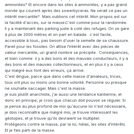
ammonites? Et encore dans les sites à ammonites, y a pas grand
monde qui courent après des sowerbyceras. Ne serait ce pas un
intérêt mercantile? Mais oublions cet intérêt. Mon propos est sur
la facilité d'accès, sur la masse.C'est comme pour la randonnée.
Il y a maintenant des parking juste à coté des refuges. On se gare
à plus de 2000 mètres et on part en balade. c'est facile,
accessible à tous., pas besoin d'user la semelle de sa chaussure.
Pareil pour les fossiles. On attise l’intérêt avec des pièces de
valeur mercantile, un grand nombre se précipite. Conséquences,
et bien comme il y a des bons et des mauvais conducteurs, il y a
des bons et des mauvais collectionneurs, et en plus il y a ceux
qui malgré eux font des erreurs, ça arrive.
C'est dingue, parce que dans cette masse d'amateurs, trices,
tous ont plus ou moins une bonne volonté. Personne ou presque
ne souhaite saccager. Mais c'est la masse.
je suis plutôt anarchiste, j'ai aussi une tendance kantienne, et
donc en principe, je crois que chacun doit pouvoir se réguler. Si
je pense au plus profond de moi qu'aucune loi n'est nécessaire,
je dois reconnaître que malgré moi, je trouve intéressant les
géotopes, et je trouve qu'ils devraient se multiplier.
Protégeons contre la masse, par la loi, hélas, les sites d’intérêts.
Et je fais parti de la masse.