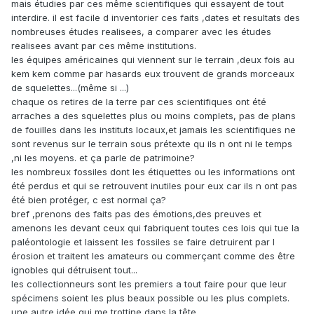
mais étudies par ces même scientifiques qui essayent de tout
interdire. il est facile d inventorier ces faits ,dates et resultats des
nombreuses études realisees, a comparer avec les études
realisees avant par ces même institutions.
les équipes américaines qui viennent sur le terrain ,deux fois au
kem kem comme par hasards eux trouvent de grands morceaux
de squelettes...(même si ...)
chaque os retires de la terre par ces scientifiques ont été
arraches a des squelettes plus ou moins complets, pas de plans
de fouilles dans les instituts locaux,et jamais les scientifiques ne
sont revenus sur le terrain sous prétexte qu ils n ont ni le temps
,ni les moyens. et ça parle de patrimoine?
les nombreux fossiles dont les étiquettes ou les informations ont
été perdus et qui se retrouvent inutiles pour eux car ils n ont pas
été bien protéger, c est normal ça?
bref ,prenons des faits pas des émotions,des preuves et
amenons les devant ceux qui fabriquent toutes ces lois qui tue la
paléontologie et laissent les fossiles se faire detruirent par l
érosion et traitent les amateurs ou commerçant comme des être
ignobles qui détruisent tout...
les collectionneurs sont les premiers a tout faire pour que leur
spécimens soient les plus beaux possible ou les plus complets.
une autre idée qui me trottine dans la tête.