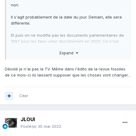
non.
Il s'agit probablement de la date du jour. Demain, elle sera
différente.
Et puis on ne modifie pas les documents parlementaires de
1997 pour les faire voter discrètement en 2022. Ce n'est
pas comme ça que cela fonctionne.
Expand
Arrêtez de regarder la TV !
La procédure législative est quelque chose de très encadré.
Désolé je n'ai pas la TV. Même dans l'édito de la revue fossiles
Si un tel projet est à l'ordre du jour, vous le trouverez ici
de ce mois-ci ils laissent supposer que les choses vont changer...
:
https://www.senat.fr/leg/index.html
Citer
JLOUI
Posté(e)
30 mai 2022