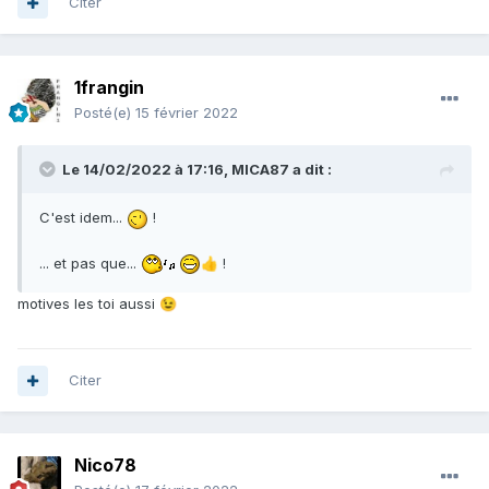
Citer
1frangin
Posté(e)
15 février 2022
Le 14/02/2022 à 17:16,
MICA87
a dit :
C'est idem...
!
... et pas que...
!
👍
motives les toi aussi
😉
Citer
Nico78