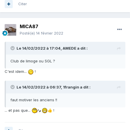
Citer
MICA87
Posté(e)
14 février 2022
Le 14/02/2022 à 17:04,
AMEDE
a dit :
Club de limoge ou SGL ?
C'est idem...
!
Le 14/02/2022 à 06:37,
1frangin
a dit :
faut motiver les anciens !!
... et pas que...
!
👍