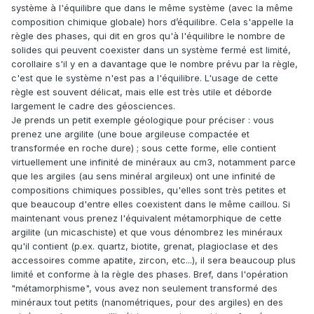
système à l'équilibre que dans le même système (avec la même
composition chimique globale) hors d’équilibre. Cela s'appelle la
règle des phases, qui dit en gros qu'à l'équilibre le nombre de
solides qui peuvent coexister dans un système fermé est limité,
corollaire s'il y en a davantage que le nombre prévu par la règle,
c'est que le système n'est pas a l'équilibre. L'usage de cette
règle est souvent délicat, mais elle est très utile et déborde
largement le cadre des géosciences.
Je prends un petit exemple géologique pour préciser : vous
prenez une argilite (une boue argileuse compactée et
transformée en roche dure) ; sous cette forme, elle contient
virtuellement une infinité de minéraux au cm3, notamment parce
que les argiles (au sens minéral argileux) ont une infinité de
compositions chimiques possibles, qu'elles sont très petites et
que beaucoup d'entre elles coexistent dans le même caillou. Si
maintenant vous prenez l'équivalent métamorphique de cette
argilite (un micaschiste) et que vous dénombrez les minéraux
qu'il contient (p.ex. quartz, biotite, grenat, plagioclase et des
accessoires comme apatite, zircon, etc...), il sera beaucoup plus
limité et conforme à la règle des phases. Bref, dans l'opération
"métamorphisme", vous avez non seulement transformé des
minéraux tout petits (nanométriques, pour des argiles) en des