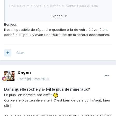
Une élève m'a posé la question suivante:
Dans quelle
roche y a-t-il le plus de minéraux?
Je trouvais la question
Expand
intelligente mais je ne trouve pas de réponse en ligne...
Bonjour,
Le granite par exemple est un assemblage de
il est impossible de répondre question à la de votre élève, étant
quartz/feldspath/mica.
donné qu'il peux y avoir une foultitude de minéraux accessoires.
Nous connaissons la composition d'autres roches. Est-ce
utopique de tenter d'identifier tous les minéraux dans une
roche? De les compter?
Citer
Merci à l'avance de vos réponses (sans vous moquer svp
:))
Kayou
Posté(e)
1 mai 2021
Dans quelle roche y a-t-il le plus de minéraux?
3
Le plus...en nombre par cm
?
Ou bien le plus...en diversité ? C'est bien de cela qu'il s'agit, bien
sûr !
THÈME
Ah, à la belle époque, un concours photo n°7... avait pour