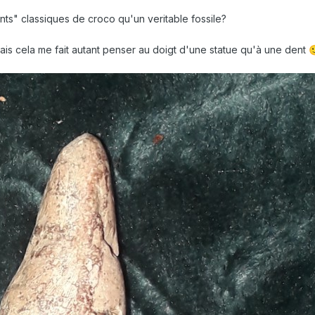
ents" classiques de croco qu'un veritable fossile?
ais cela me fait autant penser au doigt d'une statue qu'à une dent
