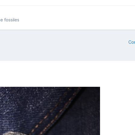
e fossiles
Co