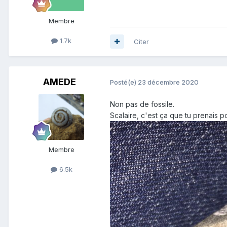
Membre
1.7k
Citer
AMEDE
Posté(e)
23 décembre 2020
Non pas de fossile.
Scalaire, c'est ça que tu prenais po
Membre
6.5k