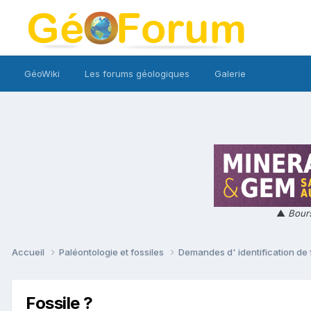
GéoWiki
Les forums géologiques
Galerie
▲
Bours
Accueil
Paléontologie et fossiles
Demandes d' identification de 
Fossile ?