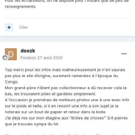
Pour tes échantillons, on ne dispose pour l'instant que de peu de
Si j'avais voulus vendre , j'aurais
tapé
d'autres
renseignements.
types de mots clef dans google.
Citer
doozk
Posté(e)
27 août 2020
Top merci pour les infos mais malheureusement je n'en saurais
pas plus le site d’origine, surement ramenées à l'époque du
Congo.
Mon grand-père n’étant pas collectionneur a dû recevoir cela la
bas, les trouvaient jolies et gardées simplement.
A l’occasion je prendrais de meilleurs photos une à une avec info
sur le poids et taille, si il en ressort une info a son sujet je la
noterais sur un bout de papier et retour dans la boite.
J’ai déjà mis sur mon étagère aux ‘’drôles de choses’’ 3/4 pierres
que je trouvais sympa du lot.