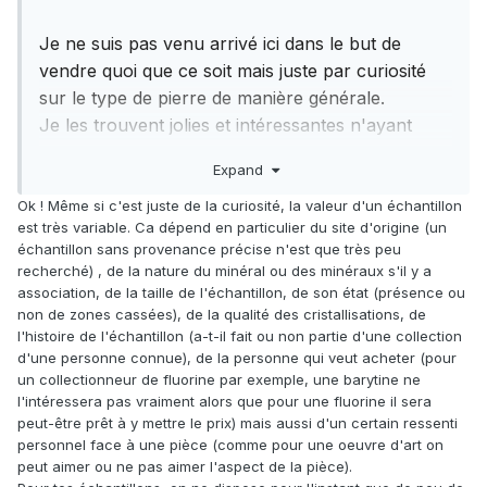
Je ne suis pas venu arrivé ici dans le but de
vendre quoi que ce soit mais juste par curiosité
sur le type de pierre de manière générale.
Je les trouvent jolies et intéressantes n'ayant
aucune connaissance dans ce domaine et
Expand
qu'elles traînent depuis 50 ans dans une boîte.
J'écoutais mon frère, c'était va jeter ça dans la
Ok ! Même si c'est juste de la curiosité, la valeur d'un échantillon
est très variable. Ca dépend en particulier du site d'origine (un
remorque, ça part au parc a conteneur avec le
échantillon sans provenance précise n'est que très peu
restes ...
recherché) , de la nature du minéral ou des minéraux s'il y a
Je peux comprendre l'agacement avec l'aspect
association, de la taille de l'échantillon, de son état (présence ou
financier des choses mais cela ne m'intéresse pas
non de zones cassées), de la qualité des cristallisations, de
l'histoire de l'échantillon (a-t-il fait ou non partie d'une collection
du tout !
d'une personne connue), de la personne qui veut acheter (pour
On me pose la question et toujours par
un collectionneur de fluorine par exemple, une barytine ne
curiosité je réponds.
l'intéressera pas vraiment alors que pour une fluorine il sera
C'est toujours sympa de savoir que l'objet n'est
peut-être prêt à y mettre le prix) mais aussi d'un certain ressenti
personnel face à une pièce (comme pour une oeuvre d'art on
pas fréquent (donc par conséquent peut être une
peut aimer ou ne pas aimer l'aspect de la pièce).
certaine valeur) que rien de spécial.