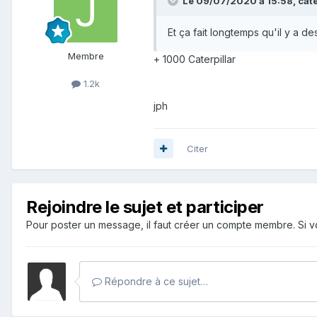
Le 09/07/2020 à 15:58,
cate
Et ça fait longtemps qu'il y a d
Membre
+ 1000 Caterpillar
1.2k
jph
Citer
Rejoindre le sujet et participer
Pour poster un message, il faut créer un compte membre. Si
Répondre à ce sujet…