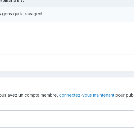
rpillar
a dit :
es gens qui la ravagent
 vous avez un compte membre,
connectez-vous maintenant
pour publ