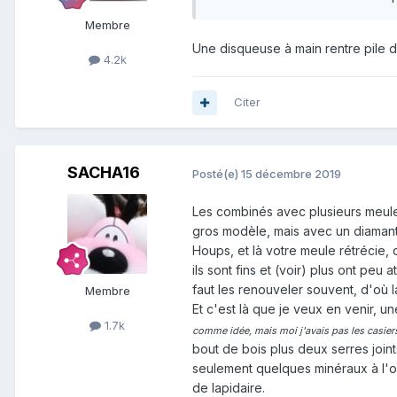
Membre
Une disqueuse à main rentre pile d
4.2k
Citer
SACHA16
Posté(e)
15 décembre 2019
Les combinés avec plusieurs meules
gros modèle, mais avec un diamant 
Houps, et là votre meule rétrécie,
ils sont fins et (voir) plus ont pe
faut les renouveler souvent, d'où 
Membre
Et c'est là que je veux en venir, u
1.7k
comme idée, mais moi j'avais pas les casiers
bout de bois plus deux serres joint
seulement quelques minéraux à l'oc
de lapidaire.