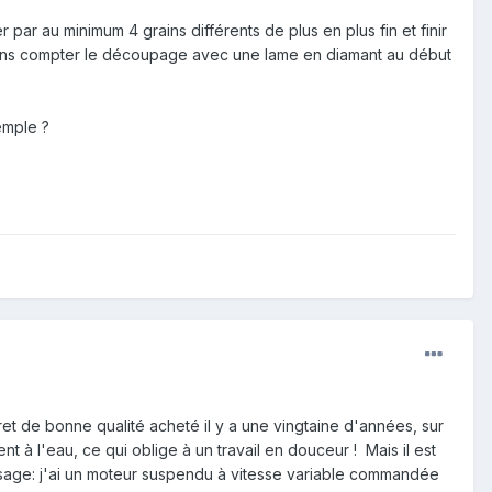
 quand même rester prudent et ne pas être apprenti sorcier .
par au minimum 4 grains différents de plus en plus fin et finir
sans compter le découpage avec une lame en diamant au début
emple ?
ret de bonne qualité acheté il y a une vingtaine d'années, sur
 à l'eau, ce qui oblige à un travail en douceur ! Mais il est
ssage: j'ai un moteur suspendu à vitesse variable commandée