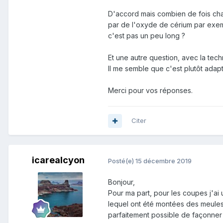
bon matériel de lapidaire.
Et quand on sait ce que Gryph58
D'accord mais combien de fois chang
par de l'oxyde de cérium par exem
c'est pas un peu long ?
Et une autre question, avec la tec
Il me semble que c'est plutôt adap
Merci pour vos réponses.
Citer
icarealcyon
Posté(e)
15 décembre 2019
Bonjour,
Pour ma part, pour les coupes j'ai
lequel ont été montées des meules l
parfaitement possible de façonner