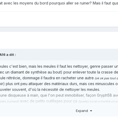
it avec les moyens du bord pourquoi aller se ruiner? Mais il faut q
A16
a dit :
les c'est bien, mais les meules il faut les nettoyer, genre passer
ec un diamant de synthèse au bout) pour enlever toute la crasse de
eule rétrécie, dommage il faudra en racheter une autre
(ok ok pas tout d
(voir) plus ont peu attaquer des matériaux durs, mais ces minuscules
nouveler souvent, d'où la nécessité de nettoyer les meules.
, une disqueuse à main, que l'on peut immobiliser
, façon Gryph58 ave
avec de petits outillages pour ça
iers à pinard)
(quelqu'un en a montré un sur
res joints et là la bête ne bouge plus. Bien fixer et éviter toutes fo
Expand
x à l'occasion et surtout se faire plaisir. Les disques ont un cert