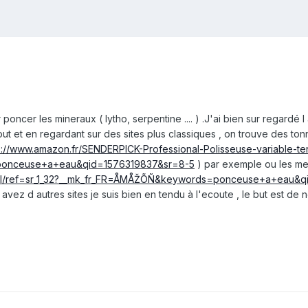
oncer les mineraux ( lytho, serpentine .... ) .J'ai bien sur regardé l a
ut et en regardant sur des sites plus classiques , on trouve des ton
s://www.amazon.fr/SENDERPICK-Professional-Polisseuse-variable-
onceuse+a+eau&qid=1576319837&sr=8-5
) par exemple ou les m
/ref=sr_1_32?__mk_fr_FR=ÅMÅŽÕÑ&keywords=ponceuse+a+eau&q
s avez d autres sites je suis bien en tendu à l'ecoute , le but est 