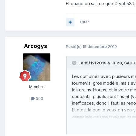
Et quand on sait ce que Gryph58 fa
Citer
Arcogys
Posté(e)
15 décembre 2019
Le 15/12/2019 à 13:28,
SACH
Les combinés avec plusieurs meu
tournevis, gros modèle, mais av
Membre
les grains. Houps, et là votre m
coupants, plus ils sont fins et 
593
inefficaces, donc il faut les re
Et c'est là que je veux en venir
comme idée, mais moi j'avais pas les cas
petit bout de bois plus deux ser
pour seulement quelques minérau