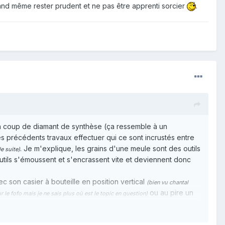
uand même rester prudent et ne pas être apprenti sorcier
.
 un coup de diamant de synthèse (ça ressemble à un
s précédents travaux effectuer qui ce sont incrustés entre
. Je m'explique, les grains d'une meule sont des outils
e suite)
 outils s'émoussent et s'encrassent vite et deviennent donc
c son casier à bouteille en position vertical
(bien vu chantal
ou au pire un
 le fofo mais je ne sais plus où est le topic en question)
rmes de vibrations
). Bref, tout ceci peut être suffisant
(= danger
ain coût certes mais c'est beaucoup moins onéreux que du