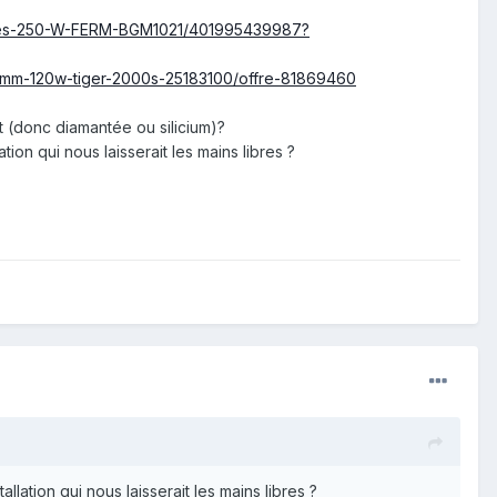
celles-250-W-FERM-BGM1021/401995439987?
00mm-120w-tiger-2000s-25183100/offre-81869460
t (donc diamantée ou silicium)?
ion qui nous laisserait les mains libres ?
lation qui nous laisserait les mains libres ?