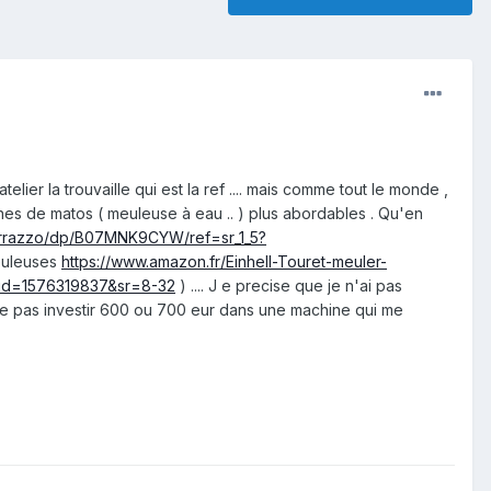
telier la trouvaille qui est la ref .... mais comme tout le monde ,
nes de matos ( meuleuse à eau .. ) plus abordables . Qu'en
terrazzo/dp/B07MNK9CYW/ref=sr_1_5?
euleuses
https://www.amazon.fr/Einhell-Touret-meuler-
id=1576319837&sr=8-32
) .... J e precise que je n'ai pas
de ne pas investir 600 ou 700 eur dans une machine qui me