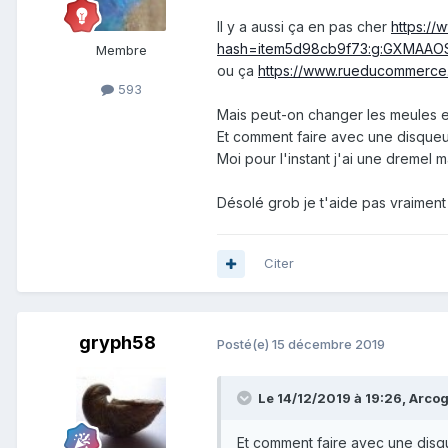
Il y a aussi ça en pas cher
https:/
hash=item5d98cb9f73:g:GXMAA
Membre
ou ça
https://www.rueducommerce.
593
Mais peut-on changer les meules et
Et comment faire avec une disqueuse
Moi pour l'instant j'ai une dremel m
Désolé grob je t'aide pas vraiment
Citer
gryph58
Posté(e)
15 décembre 2019
Le 14/12/2019 à 19:26,
Arco
Et comment faire avec une disque