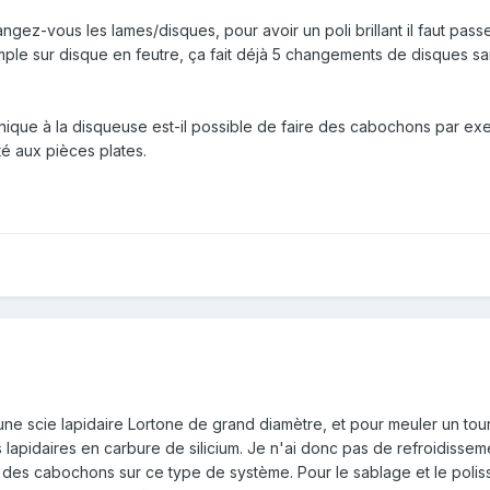
 fait avec les moyens du bord pourquoi aller se ruiner? Mais il faut
ez-vous les lames/disques, pour avoir un poli brillant il faut passer 
ple sur disque en feutre, ça fait déjà 5 changements de disques 
hnique à la disqueuse est-il possible de faire des cabochons par ex
té aux pièces plates.
 une scie lapidaire Lortone de grand diamètre, et pour meuler un tou
apidaires en carbure de silicium. Je n'ai donc pas de refroidissement
 des cabochons sur ce type de système. Pour le sablage et le poli