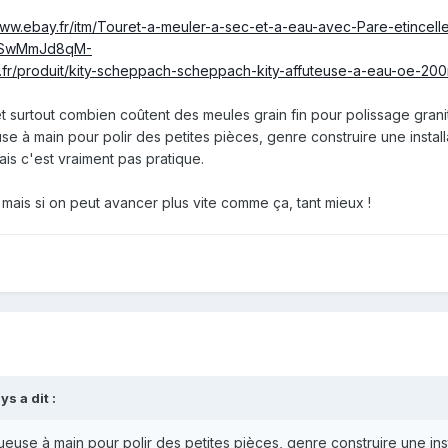
/www.ebay.fr/itm/Touret-a-meuler-a-sec-et-a-eau-avec-Pare-etin
OSwMmJd8qM-
fr/produit/kity-scheppach-scheppach-kity-affuteuse-a-eau-oe-2
 surtout combien coûtent des meules grain fin pour polissage grani
 à main pour polir des petites pièces, genre construire une installat
ais c'est vraiment pas pratique.
 mais si on peut avancer plus vite comme ça, tant mieux !
gys
a dit :
use à main pour polir des petites pièces, genre construire une instal