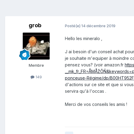
grob
Posté(e)
14 décembre 2019
Hello les mineralo ,
J ai besoin d'un conseil achat pour p
je souhaite m'equiper à moindre co
pensez vous? (voir amazon.fr
http
Membre
__mk_fr_FR=ÅMÅŽÕÑ&keywords=p
149
ponceuse-Régime/dp/B00HT952FI
d'actions sur ce site et que si vou
servira qu'à l'occas .
Merci de vos conseils les amis !