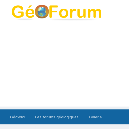
GéoWiki
Les forums géologiques
Galerie