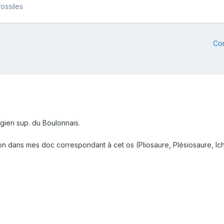
ossiles
Co
dgien sup. du Boulonnais.
on dans mes doc correspondant à cet os (Pliosaure, Plésiosaure, Ic