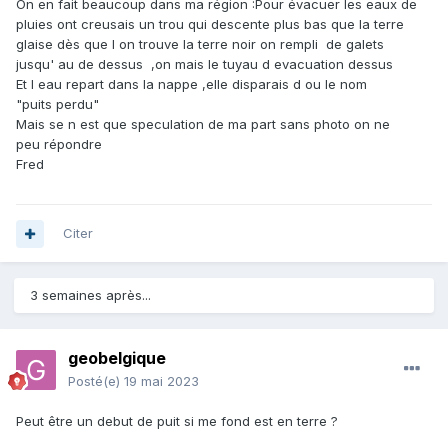
On en fait beaucoup dans ma région
:Pour évacuer les eaux de
pluies ont creusais un trou qui descente plus bas que la terre
glaise dès que l on trouve la terre noir on rempli de galets
jusqu' au de dessus ,on mais le tuyau d evacuation dessus
Et l eau repart dans la nappe ,elle disparais d ou le nom
"puits perdu"
Mais se n est que speculation de ma part sans photo on ne
peu
répondre
Fred
Citer
3 semaines après...
geobelgique
Posté(e)
19 mai 2023
Peut être un debut de puit si me fond est en terre ?